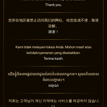
Thank you.
您所在地区被禁止访问我们的网站。 给您造成不便，敬请
谅解。
谢谢！
Kami tidak melayani lokasi Anda. Mohon maaf atas
ketidaknyamanan yang disebabkan.
Terima kasih.
យើងខ្ញុំមិនអាចផ្តល់សេវាជូនសំរាប់តំបន់លោកអ្នកទេ។ សូមអភ័យទោស
ចំពោះបញ្ហានេះ។
អរគុណ
저희는 고객님이 계신 지역에는 서비스를 제공하지 않습니
다.