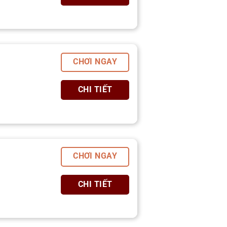
CHƠI NGAY
CHI TIẾT
CHƠI NGAY
CHI TIẾT