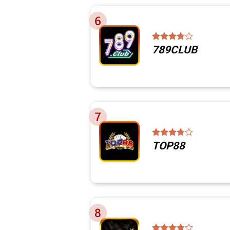
789CLUB
TOP88