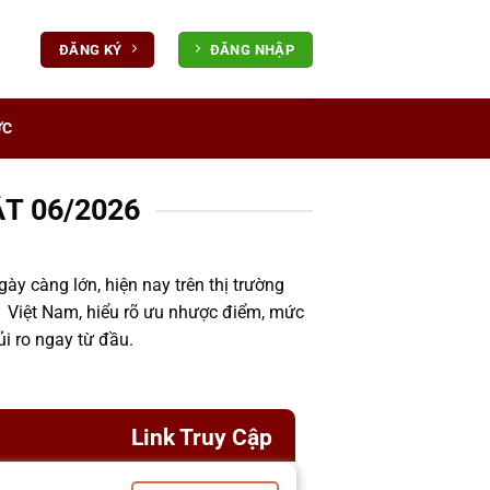
ĐĂNG KÝ
ĐĂNG NHẬP
ỨC
ẬT 06/2026
ày càng lớn, hiện nay trên thị trường
 Việt Nam, hiểu rõ ưu nhược điểm, mức
i ro ngay từ đầu.
Link Truy Cập