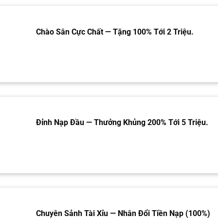
Chào Sân Cực Chất — Tặng 100% Tới 2 Triệu.
Đỉnh Nạp Đầu — Thưởng Khủng 200% Tới 5 Triệu.
Chuyên Sảnh Tài Xỉu — Nhân Đổi Tiền Nạp (100%)