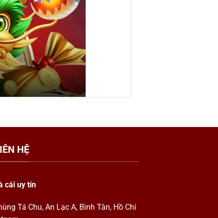
IÊN HỆ
 cái uy tín
g tin và đánh giá độc lập. Website
ung đều mang tính tham khảo, giúp
Phùng Tá Chu, An Lạc A, Bình Tân, Hồ Chí