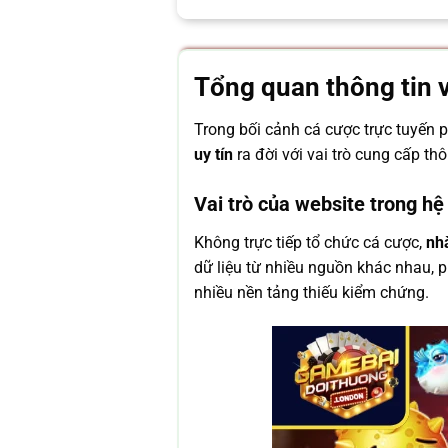
Tổng quan thông tin v
Trong bối cảnh cá cược trực tuyến 
uy tín
ra đời với vai trò cung cấp th
Vai trò của website trong hệ
Không trực tiếp tổ chức cá cược,
nhà
dữ liệu từ nhiều nguồn khác nhau, p
nhiều nền tảng thiếu kiểm chứng.