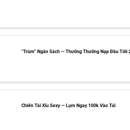
“Trùm” Ngân Sách — Thưởng Thưởng Nạp Đầu Tớii 2
Chiến Tài Xỉu Sexy — Lụm Ngay 100k Vào Túi