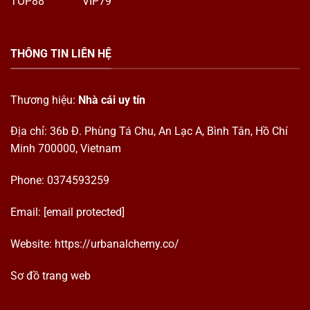
TOP88
VIP79
THÔNG TIN LIÊN HỆ
Thương hiệu:
Nhà cái uy tín
Địa chỉ: 36b Đ. Phùng Tá Chu, An Lạc A, Bình Tân, Hồ Chí
Minh 700000, Vietnam
Phone: 0374593259
Email:
[email protected]
Website:
https://urbanalchemy.co/
Sơ đồ trang web