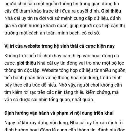
người chơi cần một nguồn thông tin trung gian đáng tin
cậy để tham khảo trước khi đưa ra quyết định.
Giới thiệu
Nhà cái uy tín ra đời với sứ mệnh cung cấp dữ liệu, đánh
giá và định hướng khách quan, giúp người đọc tiếp cận thị
trường một cách an toàn, minh bạch, có cơ sở.
Vị trí của website trong hệ sinh thái cá cược hiện nay
Không trực tiếp tổ chức hay can thiệp vào hoạt động cá
cược,
giới thiệu
Nhà cái uy tín đóng vai trò như một bộ lọc
thông tin độc lập. Website tổng hợp dữ liệu từ nhiều nguồn,
tiến hành phân tích và hệ thống hóa nội dung, từ đó trình
bày theo cấu trúc dễ hiểu. Nhờ vậy, người chơi không cần
tìm kiếm rời rạc trên các nền tảng thiếu kiểm chứng, mà
vẫn có được cái nhìn tổng quan, nhất quán.
Định hướng vận hành và phạm vi nội dung triển khai
Ngay từ khi xây dựng nội dung, Nhà cái uy tín xác định rõ
định hướng hoạt động là cung cấp thông tin, đánh giá độc