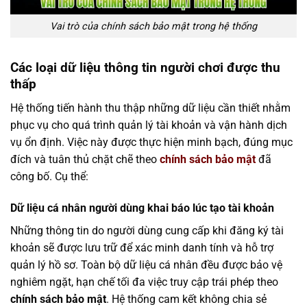
Vai trò của chính sách bảo mật trong hệ thống
Các loại dữ liệu thông tin người chơi được thu
thấp
Hệ thống tiến hành thu thập những dữ liệu cần thiết nhằm
phục vụ cho quá trình quản lý tài khoản và vận hành dịch
vụ ổn định. Việc này được thực hiện minh bạch, đúng mục
đích và tuân thủ chặt chẽ theo
chính sách bảo mật
đã
công bố. Cụ thể:
Dữ liệu cá nhân người dùng khai báo lúc tạo tài khoản
Những thông tin do người dùng cung cấp khi đăng ký tài
khoản sẽ được lưu trữ để xác minh danh tính và hỗ trợ
quản lý hồ sơ. Toàn bộ dữ liệu cá nhân đều được bảo vệ
nghiêm ngặt, hạn chế tối đa việc truy cập trái phép theo
chính sách bảo mật
. Hệ thống cam kết không chia sẻ