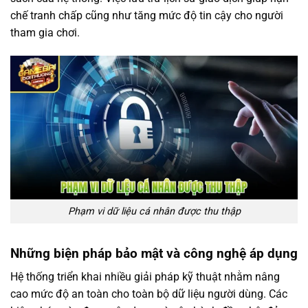
chế tranh chấp cũng như tăng mức độ tin cậy cho người
tham gia chơi.
Phạm vi dữ liệu cá nhân được thu thập
Những biện pháp bảo mật và công nghệ áp dụng
Hệ thống triển khai nhiều giải pháp kỹ thuật nhằm nâng
cao mức độ an toàn cho toàn bộ dữ liệu người dùng. Các