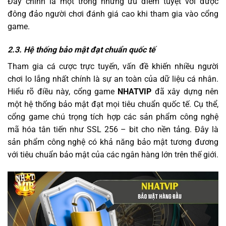
Đây chính là một trong những ưu điểm tuyệt vời được
đông đảo người chơi đánh giá cao khi tham gia vào cổng
game.
2.3. Hệ thống bảo mật đạt chuẩn quốc tế
Tham gia cá cược trực tuyến, vấn đề khiến nhiều người
chơi lo lắng nhất chính là sự an toàn của dữ liệu cá nhân.
Hiểu rõ điều này, cổng game
NHATVIP
đã xây dựng nên
một hệ thống bảo mật đạt mọi tiêu chuẩn quốc tế. Cụ thể,
cổng game chú trọng tích hợp các sản phẩm công nghệ
mã hóa tân tiến như SSL 256 – bit cho nền tảng. Đây là
sản phẩm công nghệ có khả năng bảo mật tương đương
với tiêu chuẩn bảo mật của các ngân hàng lớn trên thế giới.