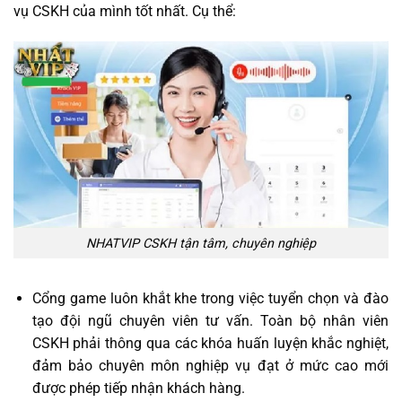
vụ CSKH của mình tốt nhất. Cụ thể:
NHATVIP CSKH tận tâm, chuyên nghiệp
Cổng game luôn khắt khe trong việc tuyển chọn và đào
tạo đội ngũ chuyên viên tư vấn. Toàn bộ nhân viên
CSKH phải thông qua các khóa huấn luyện khắc nghiệt,
đảm bảo chuyên môn nghiệp vụ đạt ở mức cao mới
được phép tiếp nhận khách hàng.