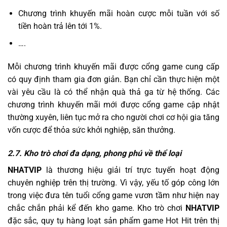
Chương trình khuyến mãi hoàn cược mỗi tuần với số
tiền hoàn trả lên tới 1%.
….
Mỗi chương trình khuyến mãi được cổng game cung cấp
có quy định tham gia đơn giản. Bạn chỉ cần thực hiện một
vài yêu cầu là có thể nhận quà thả ga từ hệ thống. Các
chương trình khuyến mãi mới được cổng game cập nhật
thường xuyên, liên tục mở ra cho người chơi cơ hội gia tăng
vốn cược để thỏa sức khởi nghiệp, săn thưởng.
2.7. Kho trò chơi đa dạng, phong phú về thể loại
NHATVIP
là thương hiệu giải trí trực tuyến hoạt động
chuyên nghiệp trên thị trường. Vì vậy, yếu tố góp công lớn
trong việc đưa tên tuổi cổng game vươn tầm như hiện nay
chắc chắn phải kể đến kho game. Kho trò chơi
NHATVIP
đặc sắc, quy tụ hàng loạt sản phẩm game Hot Hit trên thị