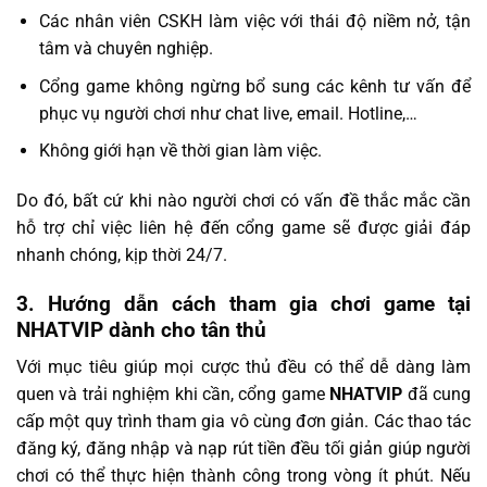
Các nhân viên CSKH làm việc với thái độ niềm nở, tận
tâm và chuyên nghiệp.
Cổng game không ngừng bổ sung các kênh tư vấn để
phục vụ người chơi như chat live, email. Hotline,…
Không giới hạn về thời gian làm việc.
Do đó, bất cứ khi nào người chơi có vấn đề thắc mắc cần
hỗ trợ chỉ việc liên hệ đến cổng game sẽ được giải đáp
nhanh chóng, kịp thời 24/7.
3. Hướng dẫn cách tham gia chơi game tại
NHATVIP dành cho tân thủ
Với mục tiêu giúp mọi cược thủ đều có thể dễ dàng làm
quen và trải nghiệm khi cần, cổng game
NHATVIP
đã cung
cấp một quy trình tham gia vô cùng đơn giản. Các thao tác
đăng ký, đăng nhập và nạp rút tiền đều tối giản giúp người
chơi có thể thực hiện thành công trong vòng ít phút. Nếu