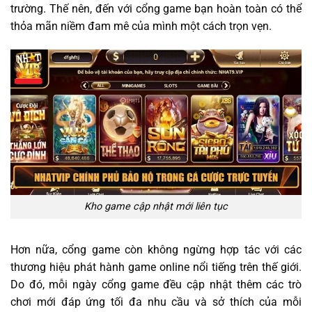
trường. Thế nên, đến với cổng game bạn hoàn toàn có thể
thỏa mãn niềm đam mê của mình một cách trọn vẹn.
Kho game cập nhật mới liên tục
Hơn nữa, cổng game còn không ngừng hợp tác với các
thương hiệu phát hành game online nổi tiếng trên thế giới.
Do đó, mỗi ngày cổng game đều cập nhật thêm các trò
chơi mới đáp ứng tối đa nhu cầu và sở thích của mỗi