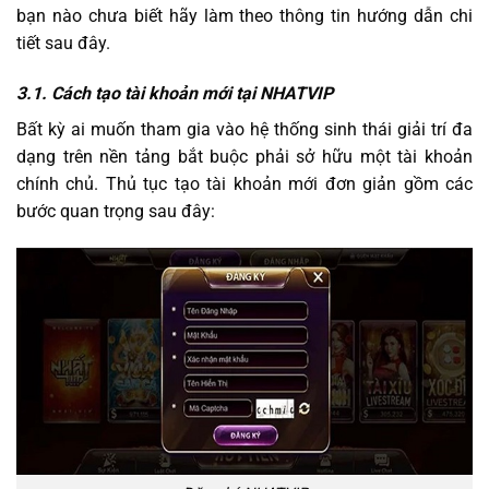
bạn nào chưa biết hãy làm theo thông tin hướng dẫn chi
tiết sau đây.
3.1. Cách tạo tài khoản mới tại NHATVIP
Bất kỳ ai muốn tham gia vào hệ thống sinh thái giải trí đa
dạng trên nền tảng bắt buộc phải sở hữu một tài khoản
chính chủ. Thủ tục tạo tài khoản mới đơn giản gồm các
bước quan trọng sau đây: