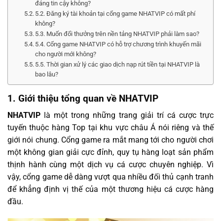
đáng tin cậy không?
5.2. Đăng ký tài khoản tại cổng game NHATVIP có mất phí
không?
5.3. Muốn đổi thưởng trên nền tảng NHATVIP phải làm sao?
5.4. Cổng game NHATVIP có hỗ trợ chương trình khuyến mãi
cho người mới không?
5.5. Thời gian xử lý các giao dịch nạp rút tiền tại NHATVIP là
bao lâu?
1. Giới thiệu tổng quan về NHATVIP
NHATVIP
là một trong những trang giải trí cá cược trực
tuyến thuộc hàng Top tại khu vực châu Á nói riêng và thế
giới nói chung. Cổng game ra mắt mang tới cho người chơi
một không gian giải cực đỉnh, quy tụ hàng loạt sản phẩm
thịnh hành cùng một dịch vụ cá cược chuyên nghiệp. Vì
vậy, cổng game dễ dàng vượt qua nhiều đối thủ cạnh tranh
để khẳng định vị thế của một thương hiệu cá cược hàng
đầu.