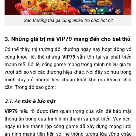
Săn thưởng thả ga cùng nhiều trò chơi hot hit
3. Những giá trị mà VIP79 mang đến cho bet thủ
Có thể thấy, thị trường đổi thưởng ngày nay hoạt động vô
cùng khốc liệt thế nhưng
VIP79
vẫn tồn tại và phát triển
mạnh mẽ. Bởi lẽ, cổng game mang trong mình nhiều giá trị
vượt trội so với các thương hiệu khác. Nơi đây sở hữu trong
mình đầy đủ những tiêu chuẩn khắt khe mà khách chơi
cần. Trong đó bao gồm:
3.1. An toàn & bảo mật
VIP79
hiểu rõ được tầm quan trọng của vấn đề bảo mật
thông tin trong quá trình hình thành và phát triển. Vậy nên,
ngay từ khi thành lập cổng game đã xây dựng mạng lưới
an ninh mạng tiên tiến với hệ thống tường lửa vững chắc