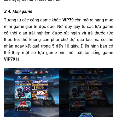
2.4. Mini game
Tương tự các cổng game khác,
VIP79
còn mở ra hạng mục
mini game giải trí độc đáo. Nơi đây quy tụ các tựa game
có thời gian trải nghiệm được rút ngắn và trả thước tức
thời. Bet thủ không cần phải chờ đợi quá lâu mà có thể
nhận ngay kết quả trong 5 đến 10 giây. Điển hình bạn có
thể thấy một số tựa game mini nổi bật tại cổng game
VIP79
là: