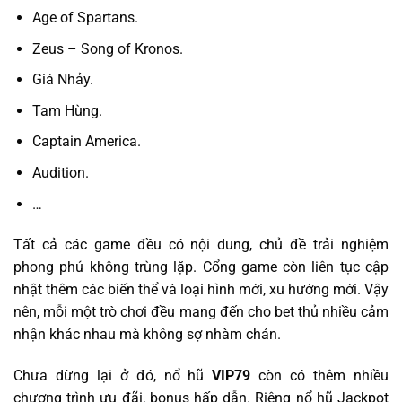
Age of Spartans.
Zeus – Song of Kronos.
Giá Nhảy.
Tam Hùng.
Captain America.
Audition.
…
Tất cả các game đều có nội dung, chủ đề trải nghiệm
phong phú không trùng lặp. Cổng game còn liên tục cập
nhật thêm các biến thể và loại hình mới, xu hướng mới. Vậy
nên, mỗi một trò chơi đều mang đến cho bet thủ nhiều cảm
nhận khác nhau mà không sợ nhàm chán.
Chưa dừng lại ở đó, nổ hũ
VIP79
còn có thêm nhiều
chương trình ưu đãi, bonus hấp dẫn. Riêng nổ hũ Jackpot