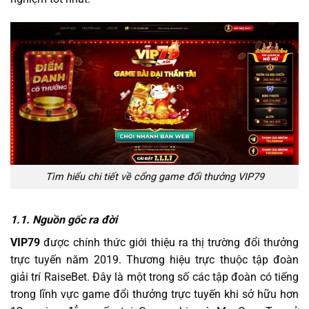
Tìm hiểu chi tiết về cổng game đổi thưởng VIP79
1.1. Nguồn gốc ra đời
VIP79
được chính thức giới thiệu ra thị trường đổi thưởng
trực tuyến năm 2019. Thương hiệu trực thuộc tập đoàn
giải trí RaiseBet. Đây là một trong số các tập đoàn có tiếng
trong lĩnh vực game đổi thưởng trực tuyến khi sở hữu hơn