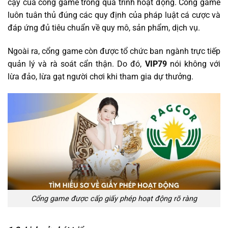
cậy của cổng game trong quá trình hoạt động. Cổng game
luôn tuân thủ đúng các quy định của pháp luật cá cược và
đáp ứng đủ tiêu chuẩn về quy mô, sản phẩm, dịch vụ.
Ngoài ra, cổng game còn được tổ chức ban ngành trực tiếp
quản lý và rà soát cẩn thận. Do đó,
VIP79
nói không với
lừa đảo, lừa gạt người chơi khi tham gia dự thưởng.
Cổng game được cấp giấy phép hoạt động rõ ràng