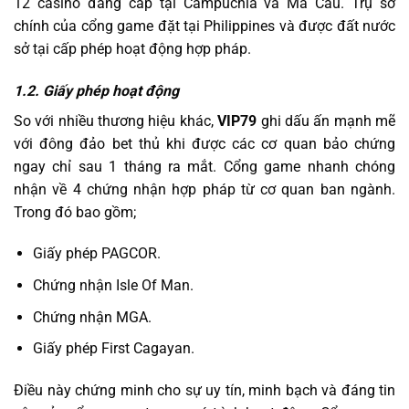
12 casino đẳng cấp tại Campuchia và Ma Cau. Trụ sở
chính của cổng game đặt tại Philippines và được đất nước
sở tại cấp phép hoạt động hợp pháp.
1.2. Giấy phép hoạt động
So với nhiều thương hiệu khác,
VIP79
ghi dấu ấn mạnh mẽ
với đông đảo bet thủ khi được các cơ quan bảo chứng
ngay chỉ sau 1 tháng ra mắt. Cổng game nhanh chóng
nhận về 4 chứng nhận hợp pháp từ cơ quan ban ngành.
Trong đó bao gồm;
Giấy phép PAGCOR.
Chứng nhận Isle Of Man.
Chứng nhận MGA.
Giấy phép First Cagayan.
Điều này chứng minh cho sự uy tín, minh bạch và đáng tin