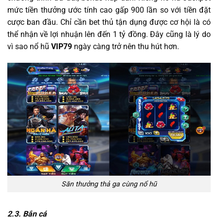
mức tiền thưởng ước tính cao gấp 900 lần so với tiền đặt
cược ban đầu. Chỉ cần bet thủ tận dụng được cơ hội là có
thể nhận về lợi nhuận lên đến 1 tỷ đồng. Đây cũng là lý do
vì sao nổ hũ
VIP79
ngày càng trở nên thu hút hơn.
Săn thưởng thả ga cùng nổ hũ
2.3. Bắn cá