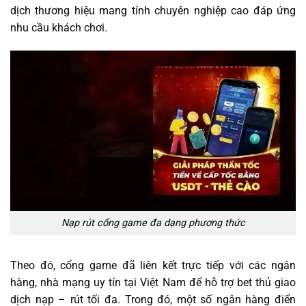
dịch thương hiệu mang tính chuyên nghiệp cao đáp ứng
nhu cầu khách chơi.
Nạp rút cổng game đa dạng phương thức
Theo đó, cổng game đã liên kết trực tiếp với các ngân
hàng, nhà mạng uy tín tại Việt Nam để hỗ trợ bet thủ giao
dịch nạp – rút tối đa. Trong đó, một số ngân hàng điển