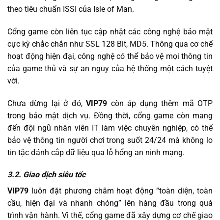
theo tiêu chuẩn ISSI của Isle of Man.
Cổng game còn liên tục cập nhật các công nghệ bảo mật
cực kỳ chắc chắn như SSL 128 Bit, MD5. Thông qua cơ chế
hoạt động hiện đại, công nghệ có thể bảo vệ mọi thông tin
của game thủ và sự an nguy của hệ thống một cách tuyệt
vời.
Chưa dừng lại ở đó,
VIP79
còn áp dụng thêm mã OTP
trong bảo mật dịch vụ. Đồng thời, cổng game còn mang
đến đội ngũ nhân viên IT làm việc chuyên nghiệp, có thể
bảo vệ thông tin người chơi trong suốt 24/24 mà không lo
tin tặc đánh cắp dữ liệu qua lỗ hổng an ninh mạng.
3.2. Giao dịch siêu tốc
VIP79
luôn đặt phương châm hoạt động “toàn diện, toàn
cầu, hiện đại và nhanh chóng” lên hàng đầu trong quá
trình vận hành. Vì thế, cổng game đã xây dựng cơ chế giao