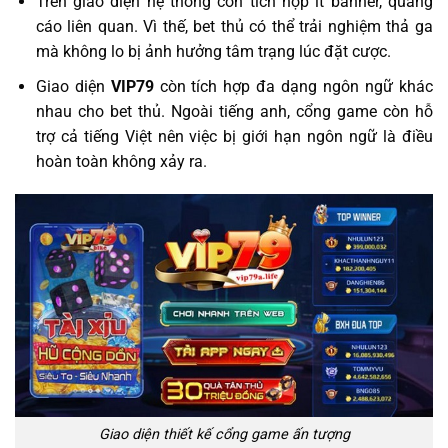
Trên giao diện hệ thống còn tích hợp ít banner, quảng
cáo liên quan. Vì thế, bet thủ có thể trải nghiệm thả ga
mà không lo bị ảnh hưởng tâm trạng lúc đặt cược.
Giao diện
VIP79
còn tích hợp đa dạng ngôn ngữ khác
nhau cho bet thủ. Ngoài tiếng anh, cổng game còn hỗ
trợ cả tiếng Việt nên việc bị giới hạn ngôn ngữ là điều
hoàn toàn không xảy ra.
Giao diện thiết kế cổng game ấn tượng