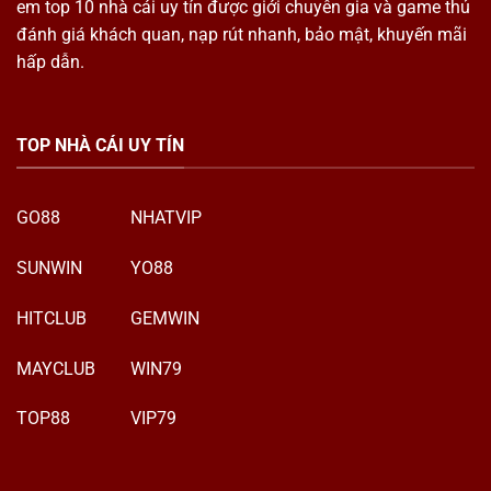
em top 10 nhà cái uy tín được giới chuyên gia và game thủ
đánh giá khách quan, nạp rút nhanh, bảo mật, khuyến mãi
hấp dẫn.
TOP NHÀ CÁI UY TÍN
GO88
NHATVIP
SUNWIN
YO88
HITCLUB
GEMWIN
MAYCLUB
WIN79
TOP88
VIP79