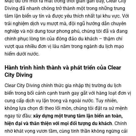
Mặc dù chỉ mới ra mắt trong thời gian gần đây, Clear City
Diving đã nhanh chóng trở thành một trong những trung
tâm lặn biển uy tín và được yêu thích nhất tại khu vực. Với
trải nghiệm dịch vụ mượt mà, đội ngũ hướng dẫn chuyên
nghiệp và nội dung tour phong phú, chúng tôi đã và đang
chinh phục lòng tin của đông đảo du khách – thậm chí
vượt qua nhiều đơn vị lâu năm trong ngành du lịch mạo
hiểm dưới nước.
Hành trình hình thành và phát triển của Clear
City Diving
Clear City Diving chính thức gia nhập thị trường du lịch
biển trong bối cảnh cạnh tranh gay gắt với hàng loạt đơn vị
cung cấp dịch vụ lặn trong và ngoài nước. Tuy nhiên,
không lựa chọn đi theo lối mòn, chúng tôi đặt ra sứ mệnh
ngay từ đầu:
xây dựng một trung tâm lặn biển an toàn,
hiện đại và thân thiện với mọi đối tượng du khách
. Chính
nhờ khát vọng vươn tầm, cùng tinh thần không ngừng cải