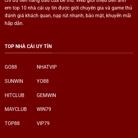
chí ưu tiên hàng đầu của be thủ. Web giới thiệu đến anh
em top 10 nhà cái uy tín được giới chuyên gia và game thủ
đánh giá khách quan, nạp rút nhanh, bảo mật, khuyến mãi
hấp dẫn.
TOP NHÀ CÁI UY TÍN
GO88
NHATVIP
SUNWIN
YO88
HITCLUB
GEMWIN
MAYCLUB
WIN79
TOP88
VIP79