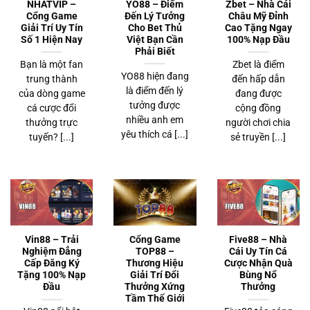
NHATVIP –
YO88 – Điểm
Zbet – Nhà Cái
Cổng Game
Đến Lý Tưởng
Châu Mỹ Đỉnh
Giải Trí Uy Tín
Cho Bet Thủ
Cao Tặng Ngay
Số 1 Hiện Nay
Việt Bạn Cần
100% Nạp Đầu
Phải Biết
Bạn là một fan
Zbet là điểm
YO88 hiện đang
trung thành
đến hấp dẫn
là điểm đến lý
của dòng game
đang được
tưởng được
cá cược đổi
cộng đồng
nhiều anh em
thưởng trực
người chơi chia
yêu thích cá [...]
tuyến? [...]
sẻ truyền [...]
Vin88 – Trải
Cổng Game
Five88 – Nhà
Nghiệm Đẳng
TOP88 –
Cái Uy Tín Cá
Cấp Đăng Ký
Thương Hiệu
Cược Nhận Quà
Tặng 100% Nạp
Giải Trí Đổi
Bùng Nổ
Đầu
Thưởng Xứng
Thưởng
Tầm Thế Giới