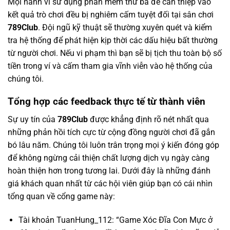
Mọi hành vi sử dụng phần mềm thứ ba để can thiệp vào
kết quả trò chơi đều bị nghiêm cấm tuyệt đối tại sân chơi
789Club
. Đội ngũ kỹ thuật sẽ thường xuyên quét và kiểm
tra hệ thống để phát hiện kịp thời các dấu hiệu bất thường
từ người chơi. Nếu vi phạm thì bạn sẽ bị tịch thu toàn bộ số
tiền trong ví và cấm tham gia vĩnh viễn vào hệ thống của
chúng tôi.
Tổng hợp các feedback thực tế từ thành viên
Sự uy tín của
789Club
được khẳng định rõ nét nhất qua
những phản hồi tích cực từ cộng đồng người chơi đã gắn
bó lâu năm. Chúng tôi luôn trân trọng mọi ý kiến đóng góp
để không ngừng cải thiện chất lượng dịch vụ ngày càng
hoàn thiện hơn trong tương lai. Dưới đây là những đánh
giá khách quan nhất từ các hội viên giúp bạn có cái nhìn
tổng quan về cổng game này:
Tài khoản TuanHung_112: “Game Xóc Đĩa Con Mực ở