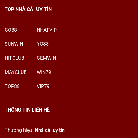
TOP NHÀ CÁI UY TÍN
GO88
NHATVIP
SUNWIN
YO88
HITCLUB
GEMWIN
MAYCLUB
WIN79
TOP88
VIP79
THÔNG TIN LIÊN HỆ
Thương hiệu:
Nhà cái uy tín