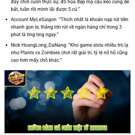
đây chơi cuốn thực sự, đồ họa đẹp mà cầu kèo cũng dễ
bắt, tuần rồi mình lãi được 5 củ.”
Account MyLeSaigon: “Thích nhất là khoản nạp rút tiền
nhanh gọn lẹ, thắng lớn rút về ngân hàng chỉ trong 3
phút là ting ting ngay.”
Nick HoangLong_DaNang: “Kho game slots nhiều trò lạ
như Plants vs Zombies chơi rất giải trí, tỷ lệ nổ hũ cũng
cao hơn mấy chỗ khác.”