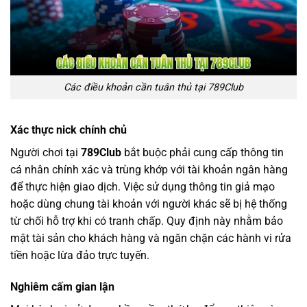
Các điều khoản cần tuân thủ tại 789Club
Xác thực nick chính chủ
Người chơi tại
789Club
bắt buộc phải cung cấp thông tin
cá nhân chính xác và trùng khớp với tài khoản ngân hàng
để thực hiện giao dịch. Việc sử dụng thông tin giả mạo
hoặc dùng chung tài khoản với người khác sẽ bị hệ thống
từ chối hỗ trợ khi có tranh chấp. Quy định này nhằm bảo
mật tài sản cho khách hàng và ngăn chặn các hành vi rửa
tiền hoặc lừa đảo trực tuyến.
Nghiêm cấm gian lận