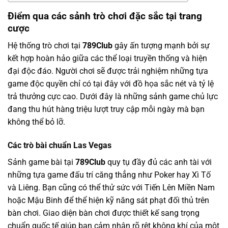
Điểm qua các sảnh trò chơi đặc sắc tại trang
cược
Hệ thống trò chơi tại
789Club
gây ấn tượng mạnh bởi sự
kết hợp hoàn hảo giữa các thể loại truyền thống và hiện
đại độc đáo. Người chơi sẽ được trải nghiệm những tựa
game độc quyền chỉ có tại đây với đồ họa sắc nét và tỷ lệ
trả thưởng cực cao. Dưới đây là những sảnh game chủ lực
đang thu hút hàng triệu lượt truy cập mỗi ngày mà bạn
không thể bỏ lỡ.
Các trò bài chuẩn Las Vegas
Sảnh game bài tại
789Club
quy tụ đầy đủ các anh tài với
những tựa game đấu trí căng thẳng như Poker hay Xì Tố
và Liêng. Bạn cũng có thể thử sức với Tiến Lên Miền Nam
hoặc Mậu Binh để thể hiện kỹ năng sát phạt đối thủ trên
bàn chơi. Giao diện bàn chơi được thiết kế sang trọng
chuẩn quốc tế giúp bạn cảm nhận rõ rệt không khí của một