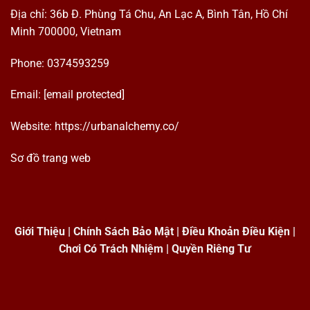
Địa chỉ: 36b Đ. Phùng Tá Chu, An Lạc A, Bình Tân, Hồ Chí
Minh 700000, Vietnam
Phone: 0374593259
Email:
[email protected]
Website:
https://urbanalchemy.co/
Sơ đồ trang web
Giới Thiệu
|
Chính Sách Bảo Mật
|
Điều Khoản Điều Kiện
|
Chơi Có Trách Nhiệm
|
Quyền Riêng Tư