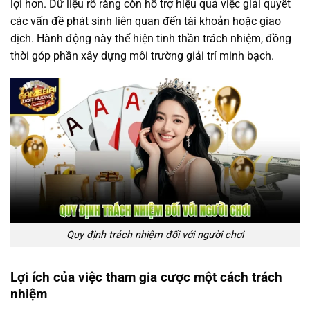
lợi hơn. Dữ liệu rõ ràng còn hỗ trợ hiệu quả việc giải quyết
các vấn đề phát sinh liên quan đến tài khoản hoặc giao
dịch. Hành động này thể hiện tinh thần trách nhiệm, đồng
thời góp phần xây dựng môi trường giải trí minh bạch.
Quy định trách nhiệm đối với người chơi
Lợi ích của việc tham gia cược một cách trách
nhiệm