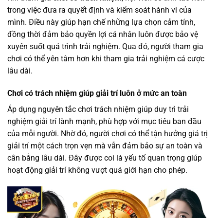
trong việc đưa ra quyết định và kiểm soát hành vi của
mình. Điều này giúp hạn chế những lựa chọn cảm tính,
đồng thời đảm bảo quyền lợi cá nhân luôn được bảo vệ
xuyên suốt quá trình trải nghiệm. Qua đó, người tham gia
chơi có thể yên tâm hơn khi tham gia trải nghiệm cá cược
lâu dài.
Chơi có trách nhiệm giúp giải trí luôn ở mức an toàn
Áp dụng nguyên tắc chơi trách nhiệm giúp duy trì trải
nghiệm giải trí lành mạnh, phù hợp với mục tiêu ban đầu
của mỗi người. Nhờ đó, người chơi có thể tận hưởng giá trị
giải trí một cách trọn vẹn mà vẫn đảm bảo sự an toàn và
cân bằng lâu dài. Đây được coi là yếu tố quan trọng giúp
hoạt động giải trí không vượt quá giới hạn cho phép.