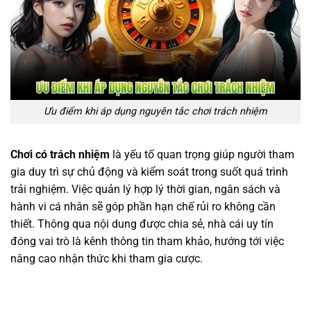
Ưu điểm khi áp dụng nguyên tắc chơi trách nhiệm
Chơi có trách nhiệm
là yếu tố quan trọng giúp người tham
gia duy trì sự chủ động và kiểm soát trong suốt quá trình
trải nghiệm. Việc quản lý hợp lý thời gian, ngân sách và
hành vi cá nhân sẽ góp phần hạn chế rủi ro không cần
thiết. Thông qua nội dung được chia sẻ, nhà cái uy tín
đóng vai trò là kênh thông tin tham khảo, hướng tới việc
nâng cao nhận thức khi tham gia cược.