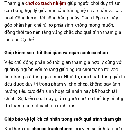
Tham gia
chơi có trách nhiệm
giúp người chơi duy trì sự
cân bằng hợp lý giữa nhu cầu trải nghiệm cá nhân và các
hoạt động trong đời sống hằng ngày. Cách tiếp cận này
góp phần hạn chế rủi ro phát sinh không mong muốn,
đồng thời tạo nền tảng vững chắc cho quá trình tham gia
lâu dài. Cụ thể:
Giúp kiểm soát tốt thời gian và ngân sách cá nhân
Việc chủ động phân bổ thời gian tham gia hợp lý cùng với
quản lý nguồn vốn rõ ràng giúp người chơi tránh rơi vào
tình trạng sử dụng quá mức. Nhờ đó, mọi hoạt động giải trí
đều được duy trì trong phạm vi cho phép, không gây ảnh
hưởng tiêu cực đến sinh hoạt cá nhân hay kế hoạch tài
chính. Sự kiểm soát này giúp người chơi có thể duy trì nhịp
độ tham gia một cách ổn định hơn.
Giúp bảo vệ lợi ích cá nhân trong suốt quá trình tham gia
Khi tham gia
chơi có trách nhiệm
, hội viên sẽ tỉnh táo hơn