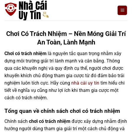
Bỏ
qua
nội
dung
Chơi Có Trách Nhiệm – Nền Móng Giải Trí
An Toàn, Lành Mạnh
Chơi có trách nhiệm
là nguyên tắc quan trọng nhằm xây
dựng môi trường giải trí lành mạnh và cân bằng. Thông
qua các khuyến nghị và quy định cụ thể, người chơi được
khuyến khích chủ động tham gia cược từ đó đảm bảo trải
nghiệm luôn tích cực. Hãy cùng
nhà cái uy tín
tìm hiểu chi
tiết về nghĩa vụ cũng như lợi ích khi tham gia cược một
cách có trách nhiệm.
Tổng quan về chính sách chơi có trách nhiệm
Chính sách
chơi có trách nhiệm
được xây dựng nhằm định
hướng người dùng tham gia giải trí một cách chủ động và