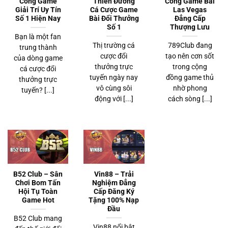
Cổng Game
Thiên Đường
Cổng Game Bài
Giải Trí Uy Tín
Cá Cược Game
Las Vegas
Số 1 Hiện Nay
Bài Đổi Thưởng
Đẳng Cấp
Số 1
Thượng Lưu
Bạn là một fan
Thị trường cá
789Club đang
trung thành
cược đổi
tạo nên cơn sốt
của dòng game
thưởng trực
trong cộng
cá cược đổi
tuyến ngày nay
đồng game thủ
thưởng trực
vô cùng sôi
nhờ phong
tuyến? [...]
động với [...]
cách sòng [...]
B52 Club – Sân
Vin88 – Trải
Chơi Bom Tấn
Nghiệm Đẳng
Hội Tụ Toàn
Cấp Đăng Ký
Game Hot
Tặng 100% Nạp
Đầu
B52 Club mang
Vin88 nổi bật