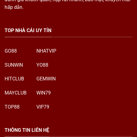
hấp dẫn.
TOP NHÀ CÁI UY TÍN
GO88
NHATVIP
SUNWIN
YO88
HITCLUB
GEMWIN
MAYCLUB
WIN79
TOP88
VIP79
THÔNG TIN LIÊN HỆ