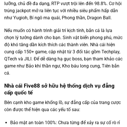
lưỡng, chủ đề đa dạng, RTP vượt trội lên đến 98.8%. Cơ hội
trúng jackpot mở ra liên tục với nhiều siêu phẩm hấp dẫn
như Yugioh, Bí ngô ma quái, Phong thần, Dragon Ball.
Nếu muốn có hành trình giải trí kịch tính, bắn cá là lựa
chọn lý tưởng dành cho bạn. Sinh vật biển phong phú, mức
độ khó tăng dần kích thích các thành viên. Nhà cái hiện
cung cấp 150+ game, cập nhật từ 3 đối tác gồm Techplay,
QTech và JILI. Để dễ dàng hạ gục boss, bạn tham khảo các
game như Bảo khí thần ngư, Kho báu long cung, Tiên bắn
cá.
Nhà cái Five88 sở hữu hệ thống dịch vụ đẳng
cấp quốc tế
Bên cạnh kho game khổng lồ, sự đẳng cấp của trang cược
còn được thể hiện qua các yếu tố sau:
Bảo mật an toàn 100%: Chưa từng để xảy ra sự cố rò rỉ