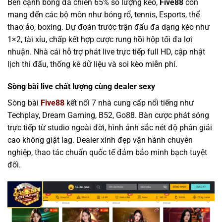
Bên cạnh bóng đá chiến 65% số lượng kèo,
Five88
còn
mang đến các bộ môn như bóng rổ, tennis, Esports, thể
thao ảo, boxing. Dự đoán trước trận đấu đa dạng kèo như
1×2, tài xỉu, chấp kết hợp cược rung hồi hộp tối đa lợi
nhuận. Nhà cái hỗ trợ phát live trực tiếp full HD, cập nhật
lịch thi đấu, thống kê dữ liệu và soi kèo miễn phí.
Sòng bài live chất lượng cùng dealer sexy
Sòng bài
Five88
kết nối 7 nhà cung cấp nổi tiếng như
Techplay, Dream Gaming, B52, Go88. Bàn cược phát sóng
trực tiếp từ studio ngoài đời, hình ảnh sắc nét độ phân giải
cao không giật lag. Dealer xinh đẹp vận hành chuyên
nghiệp, thao tác chuẩn quốc tế đảm bảo minh bạch tuyệt
đối.