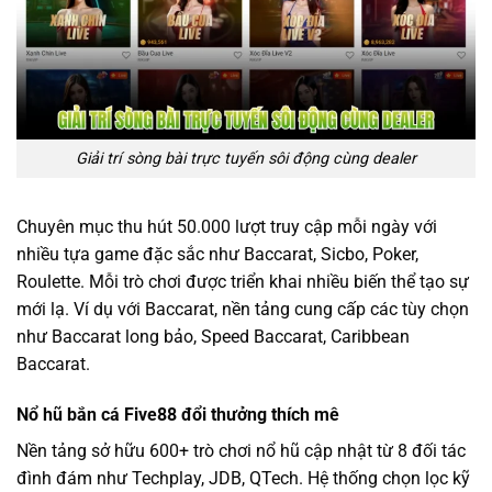
Giải trí sòng bài trực tuyến sôi động cùng dealer
Chuyên mục thu hút 50.000 lượt truy cập mỗi ngày với
nhiều tựa game đặc sắc như Baccarat, Sicbo, Poker,
Roulette. Mỗi trò chơi được triển khai nhiều biến thể tạo sự
mới lạ. Ví dụ với Baccarat, nền tảng cung cấp các tùy chọn
như Baccarat long bảo, Speed Baccarat, Caribbean
Baccarat.
Nổ hũ bắn cá Five88 đổi thưởng thích mê
Nền tảng sở hữu 600+ trò chơi nổ hũ cập nhật từ 8 đối tác
đình đám như Techplay, JDB, QTech. Hệ thống chọn lọc kỹ