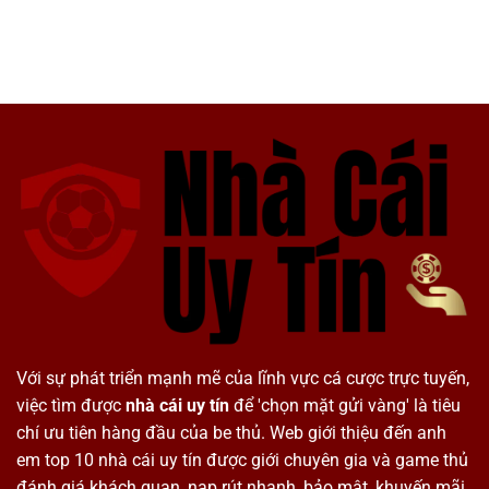
Với sự phát triển mạnh mẽ của lĩnh vực cá cược trực tuyến,
việc tìm được
nhà cái uy tín
để 'chọn mặt gửi vàng' là tiêu
chí ưu tiên hàng đầu của be thủ. Web giới thiệu đến anh
em top 10 nhà cái uy tín được giới chuyên gia và game thủ
đánh giá khách quan, nạp rút nhanh, bảo mật, khuyến mãi