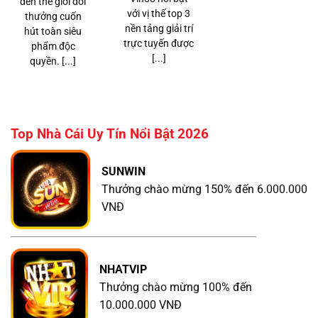
đến thế giới đổi
với vị thế top 3
thưởng cuốn
nền tảng giải trí
hút toàn siêu
trực tuyến được
phẩm độc
[...]
quyền. [...]
Top Nhà Cái Uy Tín Nổi Bật 2026
SUNWIN
Thưởng chào mừng 150% đến 6.000.000
VNĐ
NHATVIP
Thưởng chào mừng 100% đến
10.000.000 VNĐ