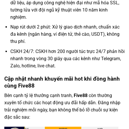
dữ liệu, áp dụng công nghệ hiện đại như mã hóa SSL,
tường lửa với đội ngũ kỹ thuật viên 10 năm kinh
nghiệm.
Nạp rút dưới 2 phút: Xử lý giao dịch nhanh, chuẩn xác
đa kênh (ngân hàng, ví điện tử, thẻ cào, USDT), không
thu phí.
CSKH 24/7: CSKH hơn 200 người túc trực 24/7 phản hồi
nhanh trong vòng 30 giây qua các kênh như Telegram,
Zalo, hotline, live chat.
Cập nhật nhanh khuyến mãi hot khi đồng hành
cùng Five88
Bên cạnh tỷ lệ thưởng cạnh tranh,
Five88
còn thường
xuyên tổ chức các hoạt động ưu đãi hấp dẫn. Đăng nhập
trải nghiệm mỗi ngày, bạn không thể bỏ lỡ chuỗi sự kiện
đặc sắc sau: