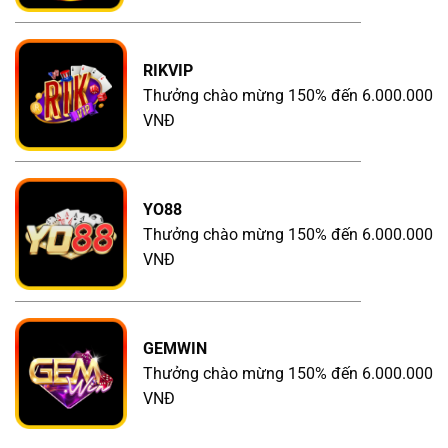
RIKVIP
Thưởng chào mừng 150% đến 6.000.000
VNĐ
YO88
Thưởng chào mừng 150% đến 6.000.000
VNĐ
GEMWIN
Thưởng chào mừng 150% đến 6.000.000
VNĐ