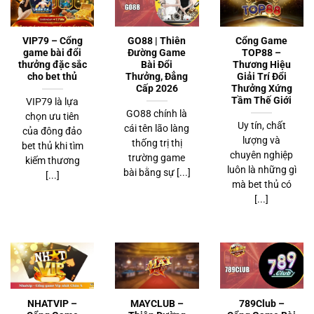
VIP79 – Cổng
GO88 | Thiên
Cổng Game
game bài đổi
Đường Game
TOP88 –
thưởng đặc sắc
Bài Đổi
Thương Hiệu
cho bet thủ
Thưởng, Đẳng
Giải Trí Đổi
Cấp 2026
Thưởng Xứng
Tầm Thế Giới
VIP79 là lựa
GO88 chính là
chọn ưu tiên
Uy tín, chất
cái tên lão làng
của đông đảo
lượng và
thống trị thị
bet thủ khi tìm
chuyên nghiệp
trường game
kiếm thương
luôn là những gì
bài bằng sự [...]
[...]
mà bet thủ có
[...]
NHATVIP –
MAYCLUB –
789Club –