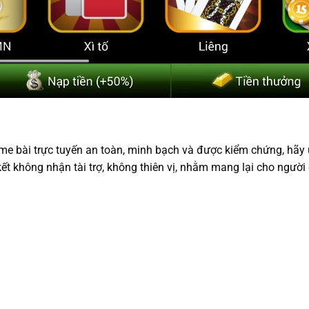
e bài trực tuyến an toàn, minh bạch và được kiểm chứng, hãy 
ết không nhận tài trợ, không thiên vị, nhằm mang lại cho người 