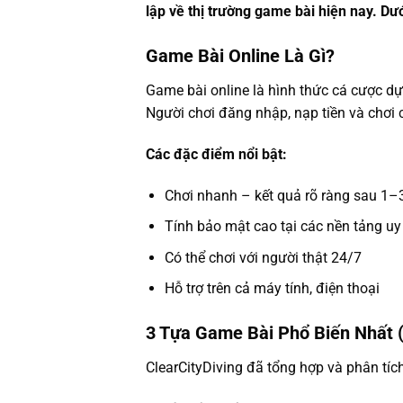
lập về thị trường game bài hiện nay. Dư
Game Bài Online Là Gì?
Game bài online là hình thức cá cược dự
Người chơi đăng nhập, nạp tiền và chơi 
Các đặc điểm nổi bật:
Chơi nhanh – kết quả rõ ràng sau 1–
Tính bảo mật cao tại các nền tảng uy 
Có thể chơi với người thật 24/7
Hỗ trợ trên cả máy tính, điện thoại
3 Tựa Game Bài Phổ Biến Nhất 
ClearCityDiving đã tổng hợp và phân tíc