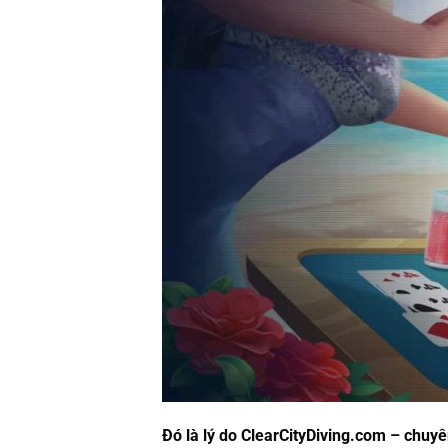
Đó là lý do ClearCityDiving.com – chuy