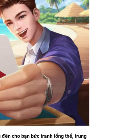
đến cho bạn bức tranh tổng thể, trung