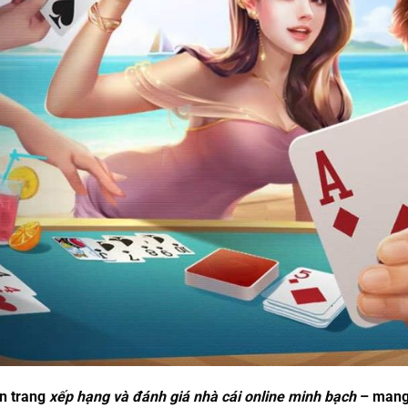
ên trang
xếp hạng và đánh giá nhà cái online minh bạch
– mang 