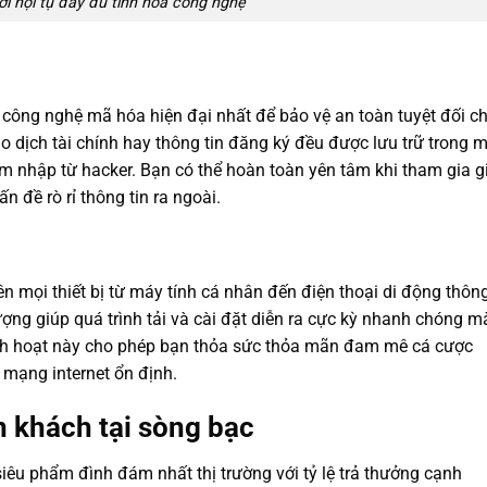
i hội tụ đầy đủ tinh hoa công nghệ
công nghệ mã hóa hiện đại nhất để bảo vệ an toàn tuyệt đối c
o dịch tài chính hay thông tin đăng ký đều được lưu trữ trong m
m nhập từ hacker. Bạn có thể hoàn toàn yên tâm khi tham gia g
n đề rò rỉ thông tin ra ngoài.
ên mọi thiết bị từ máy tính cá nhân đến điện thoại di động thôn
ng giúp quá trình tải và cài đặt diễn ra cực kỳ nhanh chóng m
inh hoạt này cho phép bạn thỏa sức thỏa mãn đam mê cá cược
 mạng internet ổn định.
ăn khách tại sòng bạc
siêu phẩm đình đám nhất thị trường với tỷ lệ trả thưởng cạnh