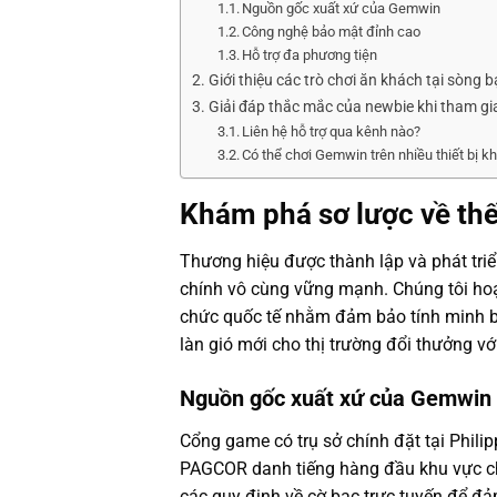
Nguồn gốc xuất xứ của Gemwin
Công nghệ bảo mật đỉnh cao
Hỗ trợ đa phương tiện
Giới thiệu các trò chơi ăn khách tại sòng b
Giải đáp thắc mắc của newbie khi tham gi
Liên hệ hỗ trợ qua kênh nào?
Có thể chơi Gemwin trên nhiều thiết bị k
Khám phá sơ lược về thế 
Thương hiệu được thành lập và phát triển
chính vô cùng vững mạnh. Chúng tôi hoạ
chức quốc tế nhằm đảm bảo tính minh b
làn gió mới cho thị trường đổi thưởng v
Nguồn gốc xuất xứ của Gemwin
Cổng game có trụ sở chính đặt tại Phili
PAGCOR danh tiếng hàng đầu khu vực ch
các quy định về cờ bạc trực tuyến để đả