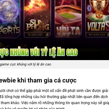
game cực khủng với tỷ lệ ăn cao
ewbie khi tham gia cá cược
gười chơi có thể gặp phải một số vấn đề phát sinh cần được giải
đã tổng hợp những câu hỏi thường gặp nhất liên quan đến dịch
tham khảo. Việc nắm rõ những thông tin quan trọng này sẽ giú
và bảo vệ quyền lợi cá nhân của mình.