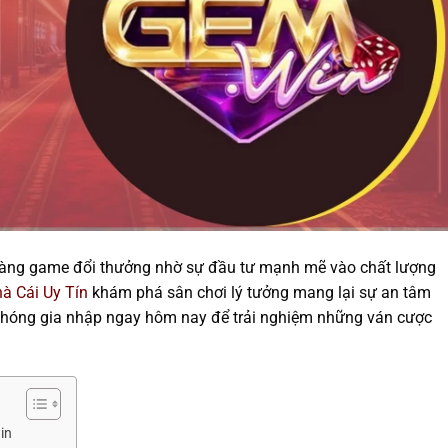
 làng game đổi thưởng nhờ sự đầu tư mạnh mẽ vào chất lượng
à Cái Uy Tín
khám phá sân chơi lý tưởng mang lại sự an tâm
 chóng gia nhập ngay hôm nay để trải nghiệm những ván cược
in