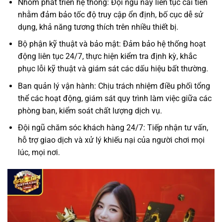
Nhóm phát triển hệ thống: Đội ngũ này liên tục cải tiến
nhằm đảm bảo tốc độ truy cập ổn định, bố cục dễ sử
dụng, khả năng tương thích trên nhiều thiết bị.
Bộ phận kỹ thuật và bảo mật: Đảm bảo hệ thống hoạt
động liên tục 24/7, thực hiện kiểm tra định kỳ, khắc
phục lỗi kỹ thuật và giám sát các dấu hiệu bất thường.
Ban quản lý vận hành: Chịu trách nhiệm điều phối tổng
thể các hoạt động, giám sát quy trình làm việc giữa các
phòng ban, kiểm soát chất lượng dịch vụ.
Đội ngũ chăm sóc khách hàng 24/7: Tiếp nhận tư vấn,
hỗ trợ giao dịch và xử lý khiếu nại của người chơi mọi
lúc, mọi nơi.