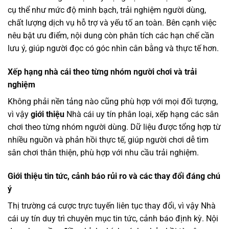
cụ thể như mức độ minh bạch, trải nghiệm người dùng,
chất lượng dịch vụ hỗ trợ và yếu tố an toàn. Bên cạnh việc
nêu bật ưu điểm, nội dung còn phân tích các hạn chế cần
lưu ý, giúp người đọc có góc nhìn cân bằng và thực tế hơn.
Xếp hạng nhà cái theo từng nhóm người chơi và trải
nghiệm
Không phải nền tảng nào cũng phù hợp với mọi đối tượng,
vì vậy
giới thiệu
Nhà cái uy tín phân loại, xếp hạng các sân
chơi theo từng nhóm người dùng. Dữ liệu được tổng hợp từ
nhiều nguồn và phản hồi thực tế, giúp người chơi dễ tìm
sân chơi thân thiện, phù hợp với nhu cầu trải nghiệm.
Giới thiệu tin tức, cảnh báo rủi ro và các thay đổi đáng chú
ý
Thị trường cá cược trực tuyến liên tục thay đổi, vì vậy Nhà
cái uy tín duy trì chuyên mục tin tức, cảnh báo định kỳ. Nội