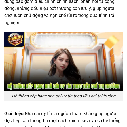
dung bao gồm điều chỉnh chính sách, phản hồi từ cộng
đồng, những dấu hiệu bất thường cần lưu ý, giúp người
chơi luôn chủ động và hạn chế rủi ro trong quá trình trải
nghiệm.
Hệ thống xếp hạng nhà cái uy tín theo tiêu chí thị trường
Giới thiệu
Nhà cái uy tín là nguồn tham khảo giúp người
đọc tiếp cận thông tin một cách minh bạch và có hệ thống.