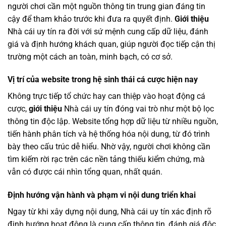
người chơi cần một nguồn thông tin trung gian đáng tin
cậy để tham khảo trước khi đưa ra quyết định.
Giới thiệu
Nhà cái uy tín ra đời với sứ mệnh cung cấp dữ liệu, đánh
giá và định hướng khách quan, giúp người đọc tiếp cận thị
trường một cách an toàn, minh bạch, có cơ sở.
Vị trí của website trong hệ sinh thái cá cược hiện nay
Không trực tiếp tổ chức hay can thiệp vào hoạt động cá
cược,
giới thiệu
Nhà cái uy tín đóng vai trò như một bộ lọc
thông tin độc lập. Website tổng hợp dữ liệu từ nhiều nguồn,
tiến hành phân tích và hệ thống hóa nội dung, từ đó trình
bày theo cấu trúc dễ hiểu. Nhờ vậy, người chơi không cần
tìm kiếm rời rạc trên các nền tảng thiếu kiểm chứng, mà
vẫn có được cái nhìn tổng quan, nhất quán.
Định hướng vận hành và phạm vi nội dung triển khai
Ngay từ khi xây dựng nội dung, Nhà cái uy tín xác định rõ
định hướng hoạt động là cung cấp thông tin, đánh giá độc