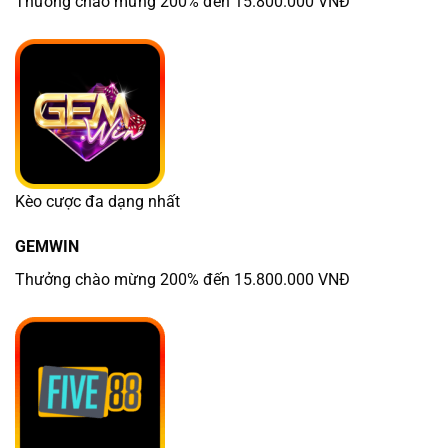
Thưởng chào mừng 200% đến 15.800.000 VNĐ
Kèo cược đa dạng nhất
GEMWIN
Thưởng chào mừng 200% đến 15.800.000 VNĐ