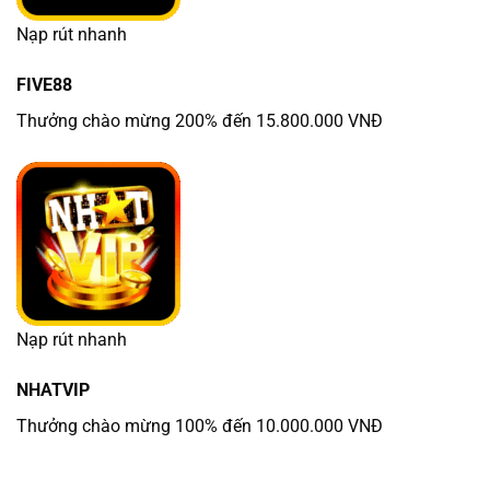
Nạp rút nhanh
FIVE88
Thưởng chào mừng 200% đến 15.800.000 VNĐ
Nạp rút nhanh
NHATVIP
Thưởng chào mừng 100% đến 10.000.000 VNĐ