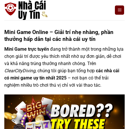
Bỏ
qua
nội
dung
Mini Game Online – Giải trí nhẹ nhàng, phần
thưởng hấp dẫn tại các nhà cái uy tín
Mini Game trực tuyến
đang trở thành một trong những lựa
chọn giải trí được yêu thích nhất nhờ sự đơn giản, dễ chơi
và khả năng trúng thưởng nhanh chóng. Trên
ClearCityDiving
, chúng tôi giúp bạn tổng hợp
các nhà cái
có mini game uy tín nhất 2025
– nơi bạn có thể trải
nghiệm nhiều trò chơi thú vị chỉ với vài thao tác.