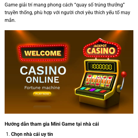
Game giải trí mang phong cách “quay số trúng thưởng”
truyền thống, phù hợp với người chơi yêu thích yếu tố may
mắn.
Hướng dẫn tham gia Mini Game tại nhà cái
Chọn nhà cái uy tín