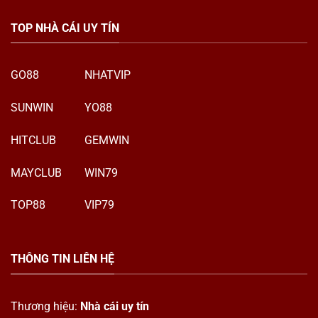
TOP NHÀ CÁI UY TÍN
GO88
NHATVIP
SUNWIN
YO88
HITCLUB
GEMWIN
MAYCLUB
WIN79
TOP88
VIP79
THÔNG TIN LIÊN HỆ
Thương hiệu:
Nhà cái uy tín