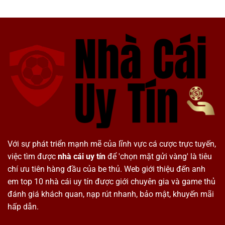
Với sự phát triển mạnh mẽ của lĩnh vực cá cược trực tuyến,
việc tìm được
nhà cái uy tín
để 'chọn mặt gửi vàng' là tiêu
chí ưu tiên hàng đầu của be thủ. Web giới thiệu đến anh
em top 10 nhà cái uy tín được giới chuyên gia và game thủ
đánh giá khách quan, nạp rút nhanh, bảo mật, khuyến mãi
hấp dẫn.