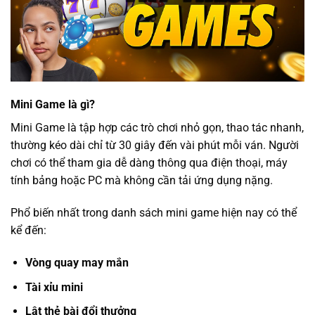
Mini Game là gì?
Mini Game là tập hợp các trò chơi nhỏ gọn, thao tác nhanh,
thường kéo dài chỉ từ 30 giây đến vài phút mỗi ván. Người
chơi có thể tham gia dễ dàng thông qua điện thoại, máy
tính bảng hoặc PC mà không cần tải ứng dụng nặng.
Phổ biến nhất trong danh sách mini game hiện nay có thể
kể đến:
Vòng quay may mắn
Tài xỉu mini
Lật thẻ bài đổi thưởng