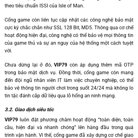
theo tiêu chuẩn ISSI của Isle of Man.
Cổng game còn liên tục cập nhật các công nghệ bảo mật
cực kỳ chắc chắn như SSL 128 Bit, MD5. Thông qua cơ chế
hoạt động hiện đại, công nghệ có thể bảo vệ mọi thông tin
của game thủ và sự an nguy của hệ thống một cách tuyệt
vời.
Chưa dừng lại ở đó,
VIP79
còn áp dụng thêm mã OTP
trong bảo mật dịch vụ. Đồng thời, cổng game còn mang
đến đội ngũ nhân viên IT làm việc chuyên nghiệp, có thể
bảo vệ thông tin người chơi trong suốt 24/24 mà không lo
tin tặc đánh cắp dữ liệu qua lỗ hổng an ninh mạng.
3.2. Giao dịch siêu tốc
VIP79
luôn đặt phương châm hoạt động “toàn diện, toàn
cầu, hiện đại và nhanh chóng” lên hàng đầu trong quá
trình vận hành. Vì thế, cổng game đã xây dựng cơ chế giao