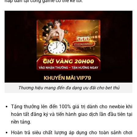
hấp dẫn tại cổng game có thể kể tới:
Thương hiệu mang đến đa dạng ưu đãi cho bet thủ
Tặng thưởng lên đến 100% giá trị dành cho newbie khi
hoàn tất đăng ký và tiến hành giao dịch lần đầu tiên tại
nền tảng.
Hoàn trả siêu chất lượng áp dụng cho toàn sảnh chơi