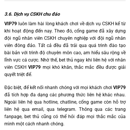
3.6. Dịch vụ CSKH chu đáo
VIP79
luôn làm hài lòng khách chơi về dịch vụ CSKH kể từ
khi hoạt động đến nay. Theo đó, cổng game đã xây dựng
đội ngũ nhân viên CSKH chuyên nghiệp với đội ngũ nhân
viên đông đảo. Tất cả đều đã trải qua quá trình đào tạo
bài bản với trình độ chuyên môn cao, am hiểu sâu rộng về
lĩnh vực cá cược. Nhờ thế, bet thủ ngay khi liên hệ với nhân
viên CSKH
VIP79
mọi khó khăn, thắc mắc đều được giải
quyết triệt để.
Đặc biệt, để kết nối nhanh chóng với mọi khách chơi
VIP79
đã tích hợp đa dạng các phương thức liên hệ khác nhau.
Ngoài liên hệ qua hotline, chatline, cổng game còn hỗ trợ
liên hệ qua email, qua telegram. Thông qua các trang
fanpage, bet thủ cũng có thể hỏi đáp mọi thắc mắc của
mình một cách nhanh chóng.