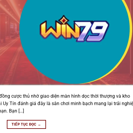
đồng cược thủ nhờ giao diện màn hình dọc thời thượng và kho
 Uy Tín đánh giá đây là sân chơi minh bạch mang lại trải ngh
hạn. Bạn […]
TIẾP TỤC ĐỌC
→