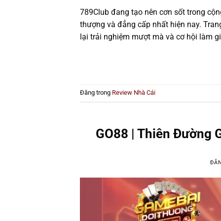
789Club đang tạo nên cơn sốt trong cộ
thượng và đẳng cấp nhất hiện nay. Tran
lại trải nghiệm mượt mà và cơ hội làm g
Đăng trong
Review Nhà Cái
GO88 | Thiên Đường 
ĐĂ