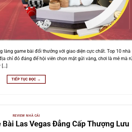
ng làng game bài đổi thưởng với giao diện cực chất. Top 10 nhà
địa chỉ đỏ đáng để hội viên chọn mặt gửi vàng, chơi là mê mà r
 […]
TIẾP TỤC ĐỌC
→
REVIEW NHÀ CÁI
 Bài Las Vegas Đẳng Cấp Thượng Lưu