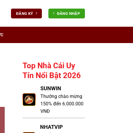
ĐĂNG KÝ
ĐĂNG NHẬP
ỨC
Top Nhà Cái Uy
Tín Nổi Bật 2026
SUNWIN
Thưởng chào mừng
150% đến 6.000.000
VNĐ
NHATVIP