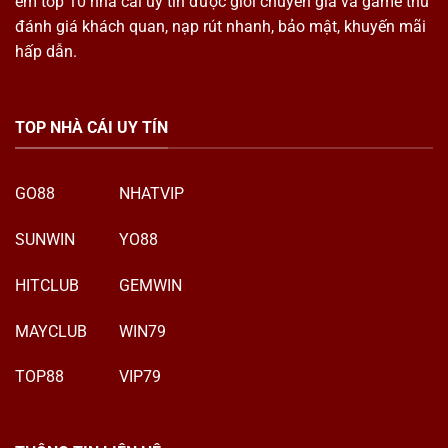
em top 10 nhà cái uy tín được giới chuyên gia và game thủ
đánh giá khách quan, nạp rút nhanh, bảo mật, khuyến mãi
hấp dẫn.
TOP NHÀ CÁI UY TÍN
GO88
NHATVIP
SUNWIN
YO88
HITCLUB
GEMWIN
MAYCLUB
WIN79
TOP88
VIP79