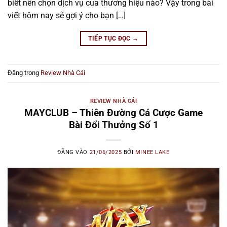
biết nên chọn dịch vụ của thương hiệu nào? Vậy trong bài
viết hôm nay sẽ gợi ý cho bạn […]
TIẾP TỤC ĐỌC
→
Đăng trong
Review Nhà Cái
REVIEW NHÀ CÁI
MAYCLUB – Thiên Đường Cá Cược Game
Bài Đổi Thưởng Số 1
ĐĂNG VÀO
21/06/2025
BỞI
MINEE LAKE