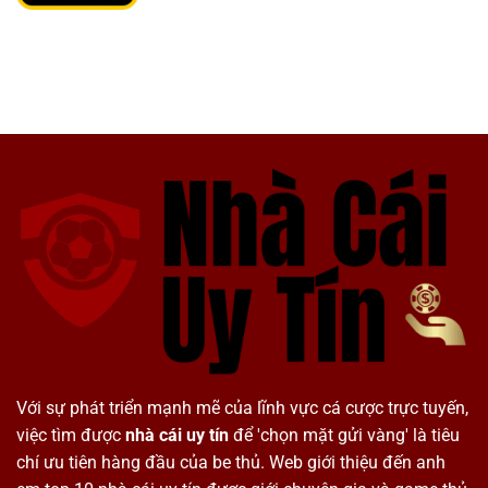
Với sự phát triển mạnh mẽ của lĩnh vực cá cược trực tuyến,
việc tìm được
nhà cái uy tín
để 'chọn mặt gửi vàng' là tiêu
chí ưu tiên hàng đầu của be thủ. Web giới thiệu đến anh