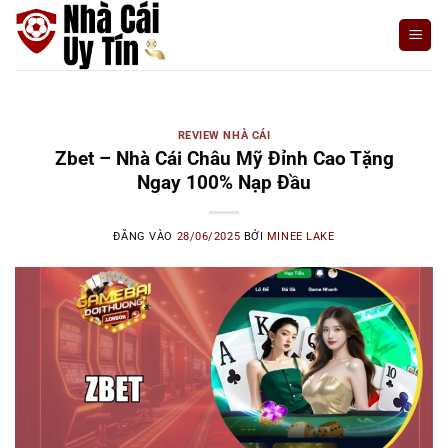
Bỏ
qua
nội
dung
REVIEW NHÀ CÁI
Zbet – Nhà Cái Châu Mỹ Đỉnh Cao Tặng
Ngay 100% Nạp Đầu
ĐĂNG VÀO
28/06/2025
BỞI
MINEE LAKE