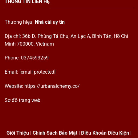
THÔNG TIN LIÊN HỆ
Thương hiệu:
Nhà cái uy tín
Địa chỉ: 36b Đ. Phùng Tá Chu, An Lạc A, Bình Tân, Hồ Chí
Minh 700000, Vietnam
Phone: 0374593259
Email:
[email protected]
Website:
https://urbanalchemy.co/
Sơ đồ trang web
Giới Thiệu
|
Chính Sách Bảo Mật
|
Điều Khoản Điều Kiện
|