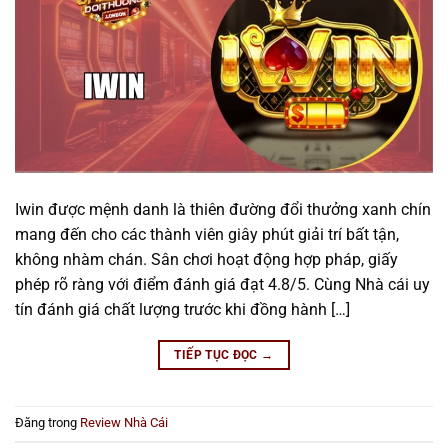
Iwin được mệnh danh là thiên đường đổi thưởng xanh chín
mang đến cho các thành viên giây phút giải trí bất tận,
không nhàm chán. Sân chơi hoạt động hợp pháp, giấy
phép rõ ràng với điểm đánh giá đạt 4.8/5. Cùng Nhà cái uy
tín đánh giá chất lượng trước khi đồng hành […]
TIẾP TỤC ĐỌC
→
Đăng trong
Review Nhà Cái