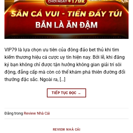
VIP79 là lựa chọn ưu tiên của đông đảo bet thủ khi tìm
kiếm thương hiệu cá cược uy tín hiện nay. Bởi lẽ, khi đăng
ký bạn không chỉ được tận hưởng không gian giải trí sôi
động, đẳng cấp mà còn có thể khám phá thiên đường đổi
thưởng đặc sắc. Ngoài ra, […]
TIẾP TỤC ĐỌC
→
Đăng trong
Review Nhà Cái
REVIEW NHÀ CÁI