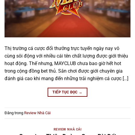
Thị trường cá cược đổi thưởng trực tuyến ngày nay vô
cùng sôi động với nhiều cái tên chất lượng được giới thiệu
hoạt động. Thế nhưng, MAYCLUB chưa bao giờ hết hot
trong cộng đồng bet thủ. Sân chơi được giới chuyên gia
đánh giá cao khi mang đến những trải nghiệm cá cược […]
TIẾP TỤC ĐỌC
→
Đăng trong
Review Nhà Cái
REVIEW NHÀ CÁI