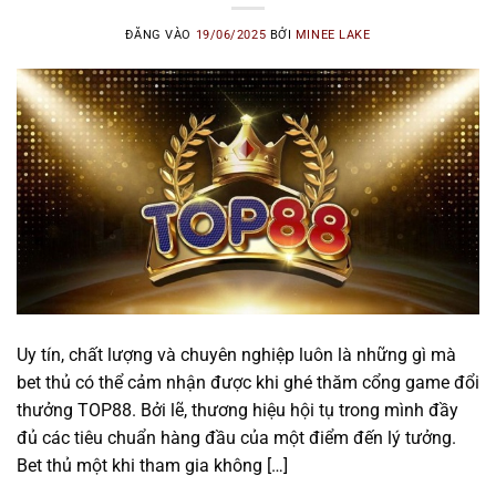
ĐĂNG VÀO
19/06/2025
BỞI
MINEE LAKE
Uy tín, chất lượng và chuyên nghiệp luôn là những gì mà
bet thủ có thể cảm nhận được khi ghé thăm cổng game đổi
thưởng TOP88. Bởi lẽ, thương hiệu hội tụ trong mình đầy
đủ các tiêu chuẩn hàng đầu của một điểm đến lý tưởng.
Bet thủ một khi tham gia không […]