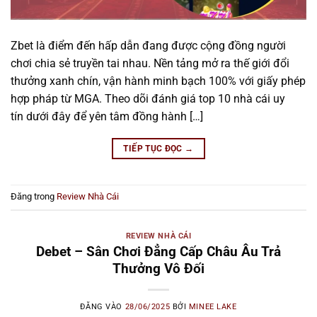
Zbet là điểm đến hấp dẫn đang được cộng đồng người
chơi chia sẻ truyền tai nhau. Nền tảng mở ra thế giới đổi
thưởng xanh chín, vận hành minh bạch 100% với giấy phép
hợp pháp từ MGA. Theo dõi đánh giá top 10 nhà cái uy
tín dưới đây để yên tâm đồng hành […]
TIẾP TỤC ĐỌC
→
Đăng trong
Review Nhà Cái
REVIEW NHÀ CÁI
Debet – Sân Chơi Đẳng Cấp Châu Âu Trả
Thưởng Vô Đối
ĐĂNG VÀO
28/06/2025
BỞI
MINEE LAKE