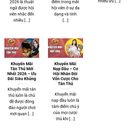
nhiều ưu [...]
2026 là thuật
điểm trong mắt
ngữ được hội
hội viên ở sự đa
viên nhắc đến
dạng và tính
nhiều [...]
[...]
Khuyến Mãi
Khuyến Mãi
Tân Thủ Mới
Nạp Đầu – Cơ
Nhất 2026 – Ưu
Hội Nhân Đôi
Đãi Siêu Khủng
Vốn Cược Cho
Tân Thủ
Khuyến mãi tân
Khuyến mãi
thủ luôn là chủ
nạp đầu luôn là
đề được đông
tâm điểm chú ý
đảo người chơi
của mọi cược
mới quan [...]
thủ khi [...]