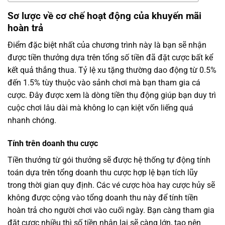
Sơ lược về cơ chế hoạt động của khuyến mãi
hoàn trả
Điểm đặc biệt nhất của chương trình này là bạn sẽ nhận
được tiền thưởng dựa trên tổng số tiền đã đặt cược bất kể
kết quả thắng thua. Tỷ lệ xu tặng thường dao động từ 0.5%
đến 1.5% tùy thuộc vào sảnh chơi mà bạn tham gia cá
cược. Đây được xem là dòng tiền thụ động giúp bạn duy trì
cuộc chơi lâu dài mà không lo cạn kiệt vốn liếng quá
nhanh chóng.
Tính trên doanh thu cược
Tiền thưởng từ gói thưởng sẽ được hệ thống tự động tính
toán dựa trên tổng doanh thu cược hợp lệ bạn tích lũy
trong thời gian quy định. Các vé cược hòa hay cược hủy sẽ
không được cộng vào tổng doanh thu này để tính tiền
hoàn trả cho người chơi vào cuối ngày. Bạn càng tham gia
đặt cược nhiều thì số tiền nhận lại sẽ càng lớn, tạo nên