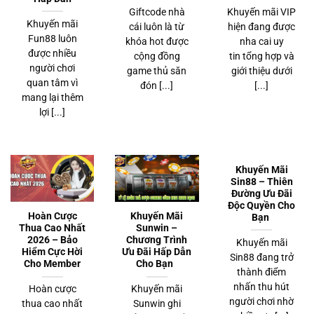
Giftcode nhà
Khuyến mãi VIP
Khuyến mãi
cái luôn là từ
hiện đang được
Fun88 luôn
khóa hot được
nha cai uy
được nhiều
cộng đồng
tin tổng hợp và
người chơi
game thủ săn
giới thiệu dưới
quan tâm vì
đón [...]
[...]
mang lại thêm
lợi [...]
Khuyến Mãi
Sin88 – Thiên
Đường Ưu Đãi
Độc Quyền Cho
Hoàn Cược
Khuyến Mãi
Bạn
Thua Cao Nhất
Sunwin –
2026 – Bảo
Chương Trình
Khuyến mãi
Hiểm Cực Hời
Ưu Đãi Hấp Dẫn
Sin88 đang trở
Cho Member
Cho Bạn
thành điểm
nhấn thu hút
Hoàn cược
Khuyến mãi
người chơi nhờ
thua cao nhất
Sunwin ghi