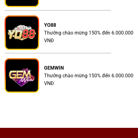
YO88
Thưởng chào mừng 150% đến 6.000.000
VNĐ
GEMWIN
Thưởng chào mừng 150% đến 6.000.000
VNĐ