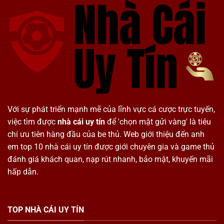
Với sự phát triển mạnh mẽ của lĩnh vực cá cược trực tuyến,
việc tìm được
nhà cái uy tín
để 'chọn mặt gửi vàng' là tiêu
chí ưu tiên hàng đầu của be thủ. Web giới thiệu đến anh
em top 10 nhà cái uy tín được giới chuyên gia và game thủ
đánh giá khách quan, nạp rút nhanh, bảo mật, khuyến mãi
hấp dẫn.
TOP NHÀ CÁI UY TÍN