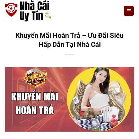
Bỏ
qua
nội
dung
Khuyến Mãi Hoàn Trả – Ưu Đãi Siêu
Hấp Dẫn Tại Nhà Cái