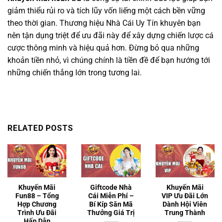
giảm thiểu rủi ro và tích lũy vốn liếng một cách bền vững
theo thời gian. Thương hiệu Nhà Cái Uy Tín khuyên bạn
nên tận dụng triệt để ưu đãi này để xây dựng chiến lược cá
cược thông minh và hiệu quả hơn. Đừng bỏ qua những
khoản tiền nhỏ, vì chúng chính là tiền đề để bạn hướng tới
những chiến thắng lớn trong tương lai.
RELATED POSTS
Khuyến Mãi
Giftcode Nhà
Khuyến Mãi
Fun88 – Tổng
Cái Miễn Phí –
VIP Ưu Đãi Lớn
Hợp Chương
Bí Kíp Săn Mã
Dành Hội Viên
Trình Ưu Đãi
Thưởng Giá Trị
Trung Thành
Hấp Dẫn