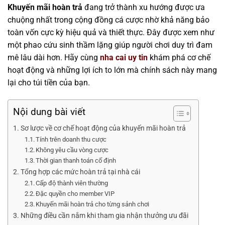
Khuyến mãi hoàn trả
đang trở thành xu hướng được ưa
chuộng nhất trong cộng đồng cá cược nhờ khả năng bảo
toàn vốn cực kỳ hiệu quả và thiết thực. Đây được xem như
một phao cứu sinh thầm lặng giúp người chơi duy trì đam
mê lâu dài hơn. Hãy cùng
nha cai uy tin
khám phá cơ chế
hoạt động và những lợi ích to lớn mà chính sách này mang
lại cho túi tiền của bạn.
Nội dung bài viết
Sơ lược về cơ chế hoạt động của khuyến mãi hoàn trả
Tính trên doanh thu cược
Không yêu cầu vòng cược
Thời gian thanh toán cố định
Tổng hợp các mức hoàn trả tại nhà cái
Cấp độ thành viên thường
Đặc quyền cho member VIP
Khuyến mãi hoàn trả cho từng sảnh chơi
Những điều cần nắm khi tham gia nhận thưởng ưu đãi