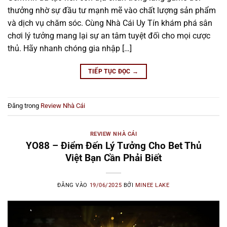
thưởng nhờ sự đầu tư mạnh mẽ vào chất lượng sản phẩm
và dịch vụ chăm sóc. Cùng Nhà Cái Uy Tín khám phá sân
chơi lý tưởng mang lại sự an tâm tuyệt đối cho mọi cược
thủ. Hãy nhanh chóng gia nhập […]
TIẾP TỤC ĐỌC
→
Đăng trong
Review Nhà Cái
REVIEW NHÀ CÁI
YO88 – Điểm Đến Lý Tưởng Cho Bet Thủ
Việt Bạn Cần Phải Biết
ĐĂNG VÀO
19/06/2025
BỞI
MINEE LAKE