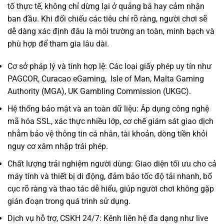
tố thực tế, không chỉ dừng lại ở quảng bá hay cảm nhận
ban đầu. Khi đối chiếu các tiêu chí rõ ràng, người chơi sẽ
dễ dàng xác định đâu là môi trường an toàn, minh bạch và
phù hợp để tham gia lâu dài.
Cơ sở pháp lý và tính hợp lệ: Các loại giấy phép uy tín như
PAGCOR, Curacao eGaming, Isle of Man, Malta Gaming
Authority (MGA), UK Gambling Commission (UKGC).
Hệ thống bảo mật và an toàn dữ liệu: Áp dụng công nghệ
mã hóa SSL, xác thực nhiều lớp, cơ chế giám sát giao dịch
nhằm bảo vệ thông tin cá nhân, tài khoản, dòng tiền khỏi
nguy cơ xâm nhập trái phép.
Chất lượng trải nghiệm người dùng: Giao diện tối ưu cho cả
máy tính và thiết bị di động, đảm bảo tốc độ tải nhanh, bố
cục rõ ràng và thao tác dễ hiểu, giúp người chơi không gặp
gián đoạn trong quá trình sử dụng.
Dịch vụ hỗ trợ, CSKH 24/7: Kênh liên hệ đa dạng như live