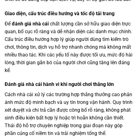
Giao diện, cấu trúc điều hướng và tốc độ tải trang
Để
đánh giá nhà cái
chất lượng cần sở hữu giao diện trực
quan, bố cục rõ ràng và dễ nhận diện các danh mục chính.
Cấu trúc điều hướng hợp lý giúp người dùng tìm kiếm trò
chơi, thông tin, dịch vụ hỗ trợ nhanh chóng mà không mất
nhiều thao tác. Khi các yếu tố này được tối ưu, mức độ hài
lòng, thời gian gắn bó của người chơi cũng tăng lên đáng
kể.
Đánh giá nhà cái hành vi khi người chơi thắng lớn
Cách nhà cái xử lý các trường hợp thắng thưởng cao phản
ánh mức độ minh bạch và uy tín trong vận hành. Quy trình
xét duyệt và chi trả cần được công bố rõ ràng, không phát
sinh điều kiện bất hợp lý hoặc trì hoãn không cần thiết.
Thái độ hỗ trợ chuyên nghiệp trong giai đoạn này góp
phần củng cố niềm tin và trải nghiệm tổng thể.