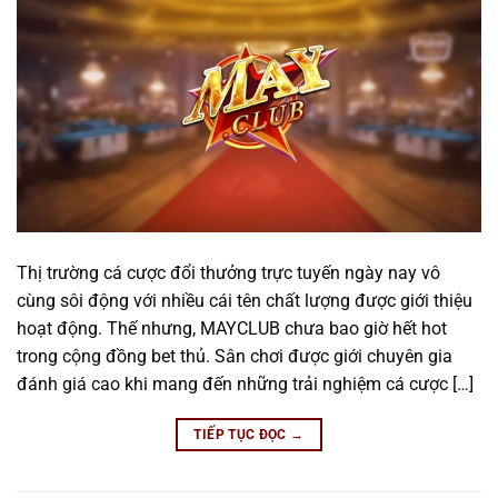
Thị trường cá cược đổi thưởng trực tuyến ngày nay vô
cùng sôi động với nhiều cái tên chất lượng được giới thiệu
hoạt động. Thế nhưng, MAYCLUB chưa bao giờ hết hot
trong cộng đồng bet thủ. Sân chơi được giới chuyên gia
đánh giá cao khi mang đến những trải nghiệm cá cược […]
TIẾP TỤC ĐỌC
→