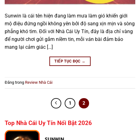
Sunwin là cái tên hiện đang làm mưa làm gió khiến giới
mộ điệu đứng ngồi không yên bởi độ sang xịn mịn và sòng
phẳng khó tìm. Đối với Nhà Cái Uy Tín, đây là địa chỉ vàng
để người chơi gửi gắm niềm tin, mỗi ván bài đảm bảo
mang lại cảm giác […]
TIẾP TỤC ĐỌC
→
Đăng trong
Review Nhà Cái
1
2
Top Nhà Cái Uy Tín Nổi Bật 2026
SUNWIN