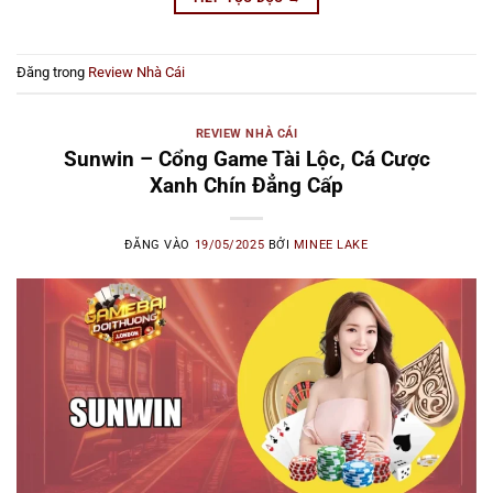
Đăng trong
Review Nhà Cái
REVIEW NHÀ CÁI
Sunwin – Cổng Game Tài Lộc, Cá Cược
Xanh Chín Đẳng Cấp
ĐĂNG VÀO
19/05/2025
BỞI
MINEE LAKE