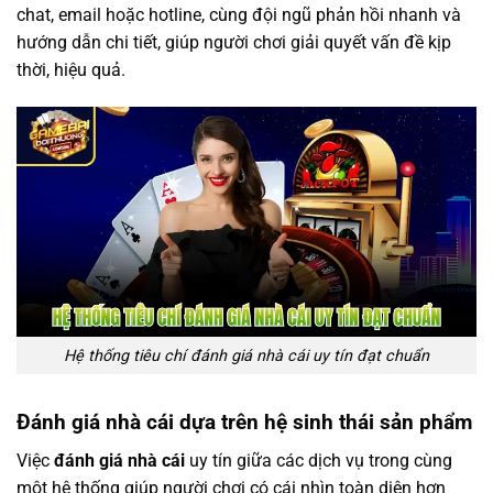
chat, email hoặc hotline, cùng đội ngũ phản hồi nhanh và
hướng dẫn chi tiết, giúp người chơi giải quyết vấn đề kịp
thời, hiệu quả.
Hệ thống tiêu chí đánh giá nhà cái uy tín đạt chuẩn
Đánh giá nhà cái dựa trên hệ sinh thái sản phẩm
Việc
đánh giá nhà cái
uy tín giữa các dịch vụ trong cùng
một hệ thống giúp người chơi có cái nhìn toàn diện hơn