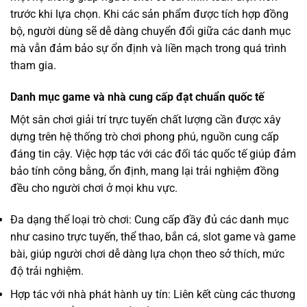
trước khi lựa chọn. Khi các sản phẩm được tích hợp đồng
bộ, người dùng sẽ dễ dàng chuyển đổi giữa các danh mục
mà vẫn đảm bảo sự ổn định và liền mạch trong quá trình
tham gia.
Danh mục game và nhà cung cấp đạt chuẩn quốc tế
Một sân chơi giải trí trực tuyến chất lượng cần được xây
dựng trên hệ thống trò chơi phong phú, nguồn cung cấp
đáng tin cậy. Việc hợp tác với các đối tác quốc tế giúp đảm
bảo tính công bằng, ổn định, mang lại trải nghiệm đồng
đều cho người chơi ở mọi khu vực.
Đa dạng thể loại trò chơi: Cung cấp đầy đủ các danh mục
như casino trực tuyến, thể thao, bắn cá, slot game và game
bài, giúp người chơi dễ dàng lựa chọn theo sở thích, mức
độ trải nghiệm.
Hợp tác với nhà phát hành uy tín: Liên kết cùng các thương