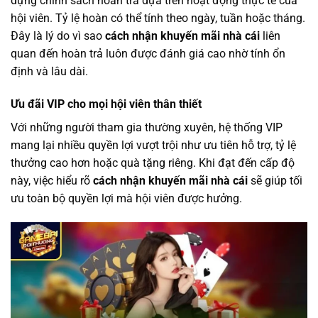
dựng chính sách hoàn trả dựa trên hoạt động thực tế của
hội viên. Tỷ lệ hoàn có thể tính theo ngày, tuần hoặc tháng.
Đây là lý do vì sao
cách nhận khuyến mãi nhà cái
liên
quan đến hoàn trả luôn được đánh giá cao nhờ tính ổn
định và lâu dài.
Ưu đãi VIP cho mọi hội viên thân thiết
Với những người tham gia thường xuyên, hệ thống VIP
mang lại nhiều quyền lợi vượt trội như ưu tiên hỗ trợ, tỷ lệ
thưởng cao hơn hoặc quà tặng riêng. Khi đạt đến cấp độ
này, việc hiểu rõ
cách nhận khuyến mãi nhà cái
sẽ giúp tối
ưu toàn bộ quyền lợi mà hội viên được hưởng.