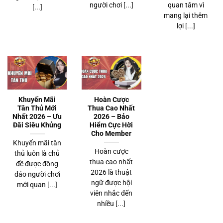
người chơi [...]
quan tâm vì
[...]
mang lại thêm
lợi [...]
Khuyến Mãi
Hoàn Cược
Tân Thủ Mới
Thua Cao Nhất
Nhất 2026 – Ưu
2026 – Bảo
Đãi Siêu Khủng
Hiểm Cực Hời
Cho Member
Khuyến mãi tân
Hoàn cược
thủ luôn là chủ
thua cao nhất
đề được đông
2026 là thuật
đảo người chơi
ngữ được hội
mới quan [...]
viên nhắc đến
nhiều [...]