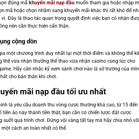
 chọn đúng mã
khuyến mãi nạp đầu
muốn tham gia hoặc nhập 
ọn mã hoặc chọn nhầm sang khuyến mãi khác thì rất khó để nh
ào ví. Đây là thao tác quan trọng quyết định việc bạn có nhận đư
ng nên cần thực hiện cẩn thận.
dụng cộng dồn
a một chương trình duy nhất tại một thời điểm và không thể kế
ng thể vừa nhận thưởng thể thao vừa nhận casino cùng lúc cho
n game. Hãy cân nhắc kỹ xem sảnh chơi nào là sở trường của mì
nhất cho bản thân khi chơi.
uyến mãi nạp đầu tối ưu nhất
hính là yêu cầu doanh thu vòng cược thường khá cao, từ 15 đến
 tiền ảo này thành tiền thật, bạn cần có chiến lược đặt cược
g suốt quá trình chơi. Đừng vội vàng tất tay mà hãy chia nhỏ vố
u một cách an toàn nhất có thể.