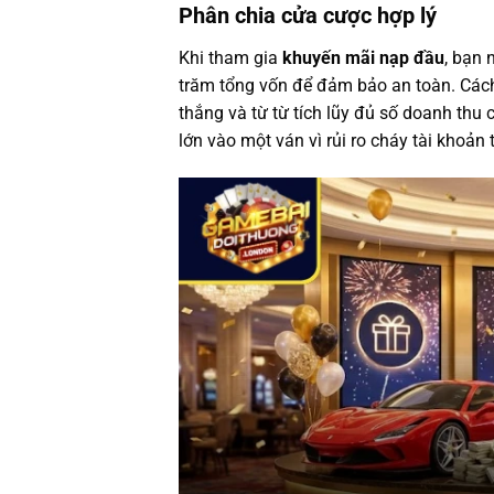
Phân chia cửa cược hợp lý
Khi tham gia
khuyến mãi nạp đầu
, bạn 
trăm tổng vốn để đảm bảo an toàn. Cách 
thắng và từ từ tích lũy đủ số doanh thu
lớn vào một ván vì rủi ro cháy tài khoản