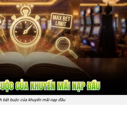
h bắt buộc của khuyến mãi nạp đầu