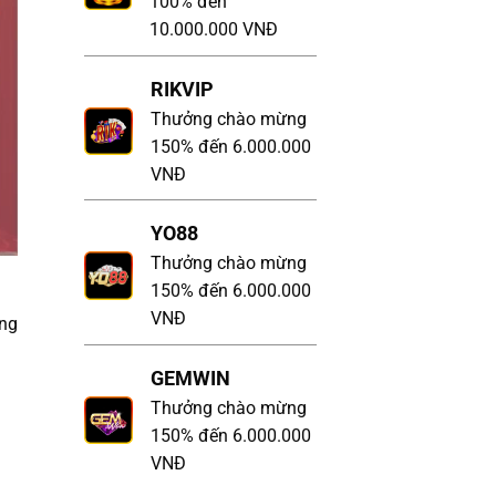
100% đến
10.000.000 VNĐ
RIKVIP
Thưởng chào mừng
150% đến 6.000.000
VNĐ
YO88
Thưởng chào mừng
150% đến 6.000.000
VNĐ
ăng
i
GEMWIN
Thưởng chào mừng
150% đến 6.000.000
VNĐ