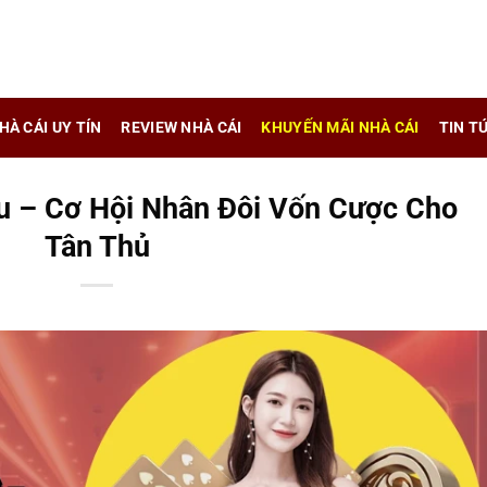
HÀ CÁI UY TÍN
REVIEW NHÀ CÁI
KHUYẾN MÃI NHÀ CÁI
TIN T
u – Cơ Hội Nhân Đôi Vốn Cược Cho
Tân Thủ