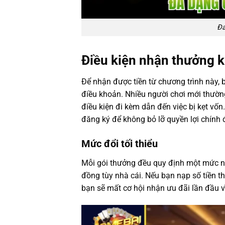
Đa
Điều kiện nhận thưởng 
Để nhận được tiền từ chương trình này, 
điều khoản. Nhiều người chơi mới thường
điều kiện đi kèm dẫn đến việc bị kẹt vốn
đăng ký để không bỏ lỡ quyền lợi chính 
Mức đổi tối thiểu
Mỗi gói thưởng đều quy định một mức nạp
đồng tùy nhà cái. Nếu bạn nạp số tiền 
bạn sẽ mất cơ hội nhận ưu đãi lần đầu v