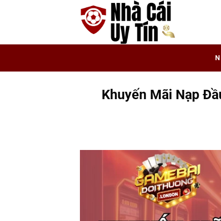
Bỏ
qua
nội
dung
N
Khuyến Mãi Nạp Đầ