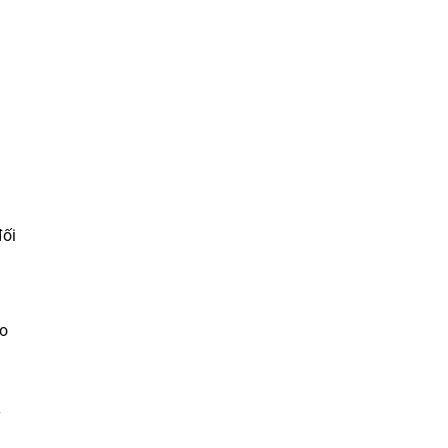
đối
ào
y