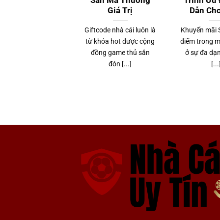
Săn Mã Thưởng
Trình Ưu 
Giá Trị
Dẫn Ch
Giftcode nhà cái luôn là
Khuyến mãi 
từ khóa hot được cộng
điểm trong m
đồng game thủ săn
ở sự đa dạn
đón [...]
[...