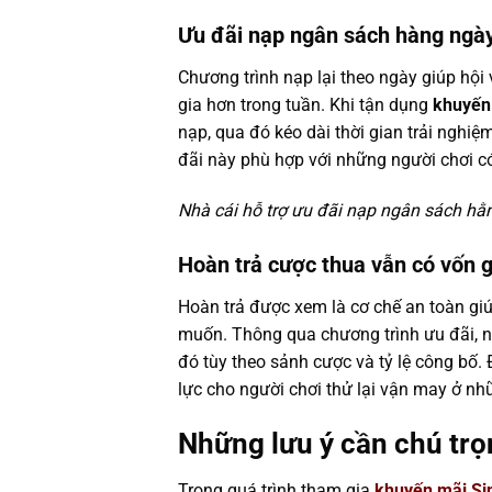
Ưu đãi nạp ngân sách hàng ngày
Chương trình nạp lại theo ngày giúp hội
gia hơn trong tuần. Khi tận dụng
khuyến
nạp, qua đó kéo dài thời gian trải nghi
đãi này phù hợp với những người chơi c
Nhà cái hỗ trợ ưu đãi nạp ngân sách h
Hoàn trả cược thua vẫn có vốn 
Hoàn trả được xem là cơ chế an toàn gi
muốn. Thông qua chương trình ưu đãi, n
đó tùy theo sảnh cược và tỷ lệ công bố.
lực cho người chơi thử lại vận may ở n
Những lưu ý cần chú trọn
Trong quá trình tham gia
khuyến mãi Si