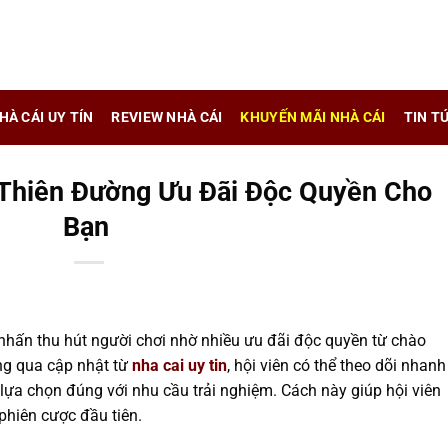
HÀ CÁI UY TÍN
REVIEW NHÀ CÁI
KHUYẾN MÃI NHÀ CÁI
TIN T
 Thiên Đường Ưu Đãi Độc Quyền Cho
Bạn
nhấn thu hút người chơi nhờ nhiều ưu đãi độc quyền từ chào
ng qua cập nhật từ
nha cai uy tin
, hội viên có thể theo dõi nhanh
ể lựa chọn đúng với nhu cầu trải nghiệm. Cách này giúp hội viên
phiên cược đầu tiên.