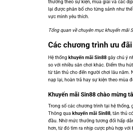
thưởng theo sự kiện, mùa giải và các dịp
lại được phân bổ cho từng sảnh như thể 
vực mình yêu thích.
Tổng quan về chuyên mục khuyến mãi 
Các chương trình ưu đãi
Hệ thống
khuyến mãi Sin88
gây chú ý nh
so với nhiều sân chơi khác. Điểm thu hút
từ tân thủ cho đến người chơi lâu năm. N
nạp lại, hoàn trả hay sự kiện theo mùa đ
Khuyến mãi Sin88 chào mừng tâ
Trong số các chương trình tại hệ thống,
Thông qua
khuyến mãi Sin88
, tân thủ 
đầu. Nhờ mức thưởng tương đối hấp dẫn, 
hơn, từ đó tìm ra nhịp cược phù hợp với