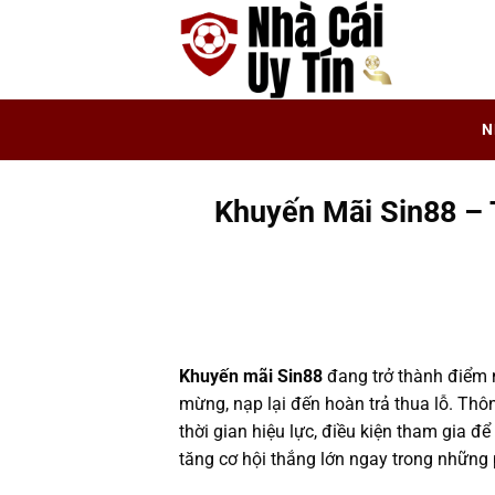
Bỏ
qua
nội
dung
N
Khuyến Mãi Sin88 –
Khuyến mãi Sin88
đang trở thành điểm 
mừng, nạp lại đến hoàn trả thua lỗ. Thô
thời gian hiệu lực, điều kiện tham gia đ
tăng cơ hội thắng lớn ngay trong những 