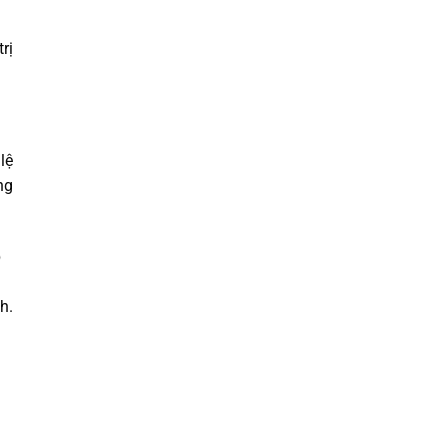
rị
lệ
ng
p
h.