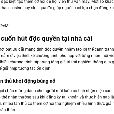
 đặc biệt, tạo thêm cơ hội để hội viên thử vận may. Một số khác
thao, casino hay slot, qua đó giúp người chơi lựa chọn đúng k
Sin88
 cuốn hút độc quyền tại nhà cái
ờ loạt ưu đãi mang tính độc quyền nhằm tạo lợi thế cạnh tranh
 nằm ở việc thiết kế chương trình phù hợp với từng nhóm hội viê
hiều chương trình tập trung tăng giá trị trải nghiệm thông qua g
ể giữ nhịp tương tác ổn định.
n thủ khởi động bùng nổ
 gói chào mừng dành cho người mới luôn có tính nhận diện cao.
có thể nhận thưởng sau khi đăng ký tài khoản và thực hiện nạp l
nhiều tân thủ có thêm cơ hội thử nghiệm nhiều hình thức giải t
 bản thân.