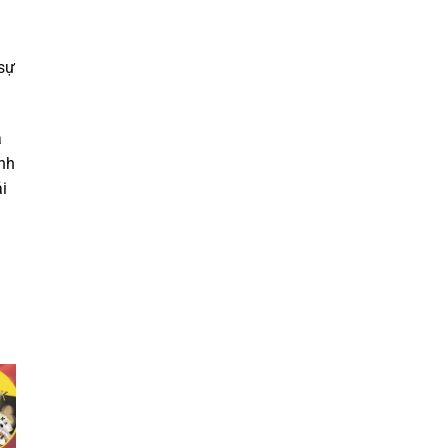
 sự
à
ình
i