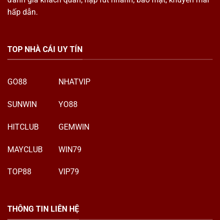
hấp dẫn.
TOP NHÀ CÁI UY TÍN
GO88
NHATVIP
SUNWIN
YO88
HITCLUB
GEMWIN
MAYCLUB
WIN79
TOP88
VIP79
THÔNG TIN LIÊN HỆ