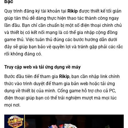
bạc
Quy trình đăng ký tài khoản tại
Rikip
được thiết kế tối giản
giúp tân thủ dễ dàng thực hiện thao tác thành công ngay
lần đầu. Bạn chỉ cần chuẩn bị một số điện thoại chính chủ
và thiết bị có kết nối mạng là có thể gia nhập cộng đồng
game thủ. Việc tuân thủ đúng các bước hướng dẫn dưới
đây sẽ giúp bạn bảo vệ quyền lợi và tránh gặp phải các rắc
rối không đáng có.
Truy cập web và tải ứng dụng về máy
Bước đầu tiên để tham gia
Rikip
, bạn cần nhập link chính
thức vào trình duyệt để tham gia bản web hoặc tải ứng
dụng về thiết bị của mình. Cổng game hỗ trợ cho cả PC,
điện thoại giúp bạn có thể trải nghiệm mượt mà mọi lúc
mọi nơi.