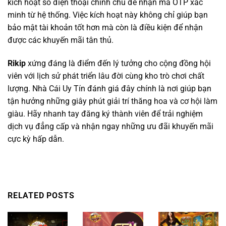
kích hoạt số điện thoại chính chủ để nhận mã OTP xác
minh từ hệ thống. Việc kích hoạt này không chỉ giúp bạn
bảo mật tài khoản tốt hơn mà còn là điều kiện để nhận
được các khuyến mãi tân thủ.
Rikip
xứng đáng là điểm đến lý tưởng cho cộng đồng hội
viên với lịch sử phát triển lâu đời cùng kho trò chơi chất
lượng. Nhà Cái Uy Tín đánh giá đây chính là nơi giúp bạn
tận hưởng những giây phút giải trí thăng hoa và cơ hội làm
giàu. Hãy nhanh tay đăng ký thành viên để trải nghiệm
dịch vụ đẳng cấp và nhận ngay những ưu đãi khuyến mãi
cực kỳ hấp dẫn.
RELATED POSTS