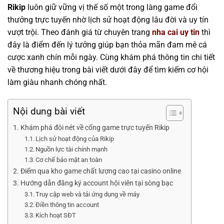
Rikip
luôn giữ vững vị thế số một trong làng game đổi
thưởng trực tuyến nhờ lịch sử hoạt động lâu đời và uy tín
vượt trội. Theo đánh giá từ chuyên trang
nha cai uy tin
thì
đây là điểm đến lý tưởng giúp bạn thỏa mãn đam mê cá
cược xanh chín mỗi ngày. Cùng khám phá thông tin chi tiết
về thương hiệu trong bài viết dưới đây để tìm kiếm cơ hội
làm giàu nhanh chóng nhất.
Nội dung bài viết
Khám phá đôi nét về cổng game trực tuyến Rikip
Lịch sử hoạt động của Rikip
Nguồn lực tài chính mạnh
Cơ chế bảo mật an toàn
Điểm qua kho game chất lượng cao tại casino online
Hướng dẫn đăng ký account hội viên tại sòng bạc
Truy cập web và tải ứng dụng về máy
Điền thông tin account
Kích hoạt SĐT