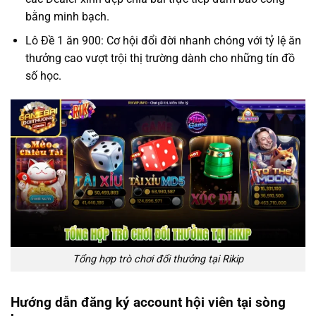
bằng minh bạch.
Lô Đề 1 ăn 900: Cơ hội đổi đời nhanh chóng với tỷ lệ ăn
thưởng cao vượt trội thị trường dành cho những tín đồ
số học.
Tổng hợp trò chơi đổi thưởng tại Rikip
Hướng dẫn đăng ký account hội viên tại sòng