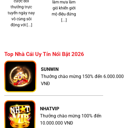
cược đổi
làm mưa làm
thưởng trực
gió khiến giới
tuyến ngày nay
mộ điệu đứng
vô cùng sôi
[...]
động với [...]
Top Nhà Cái Uy Tín Nổi Bật 2026
SUNWIN
Thưởng chào mừng 150% đến 6.000.000
VNĐ
NHATVIP
Thưởng chào mừng 100% đến
10.000.000 VNĐ