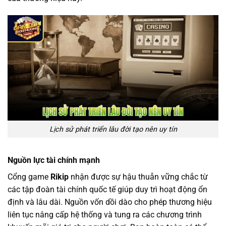
Lịch sử phát triển lâu đời tạo nên uy tín
Nguồn lực tài chính mạnh
Cổng game
Rikip
nhận được sự hậu thuẫn vững chắc từ
các tập đoàn tài chính quốc tế giúp duy trì hoạt động ổn
định và lâu dài. Nguồn vốn dồi dào cho phép thương hiệu
liên tục nâng cấp hệ thống và tung ra các chương trình