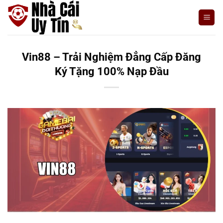
Bỏ
qua
nội
dung
Vin88 – Trải Nghiệm Đẳng Cấp Đăng
Ký Tặng 100% Nạp Đầu