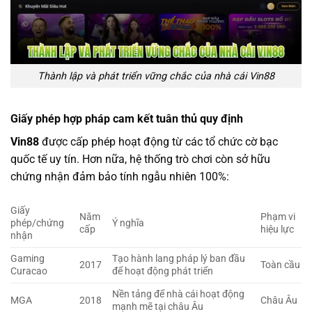
Thành lập và phát triển vững chắc của nhà cái Vin88
Giấy phép hợp pháp cam kết tuân thủ quy định
Vin88
được cấp phép hoạt động từ các tổ chức cờ bạc
quốc tế uy tín. Hơn nữa, hệ thống trò chơi còn sở hữu
chứng nhận đảm bảo tính ngẫu nhiên 100%:
Giấy
Năm
Phạm vi
phép/chứng
Ý nghĩa
cấp
hiệu lực
nhận
Gaming
Tạo hành lang pháp lý ban đầu
2017
Toàn cầu
Curacao
để hoạt động phát triển
Nền tảng để nhà cái hoạt động
MGA
2018
Châu Âu
mạnh mẽ tại châu Âu