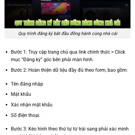
Quy trình đăng ký bắt đầu đồng hành cùng nhà cái
Bước 1: Truy cập trang chủ qua link chính thức > Click
mục “Đăng ký” góc bên phải màn hình.
Bước 2: Hoàn thiện dữ liệu đầy đủ theo form, bao gồm:
Tên đăng nhập
Mật khẩu
Xác nhận mật khẩu
Số điện thoại.
Bước 3: Kéo hình theo thứ tự từ trái sang phải xác minh