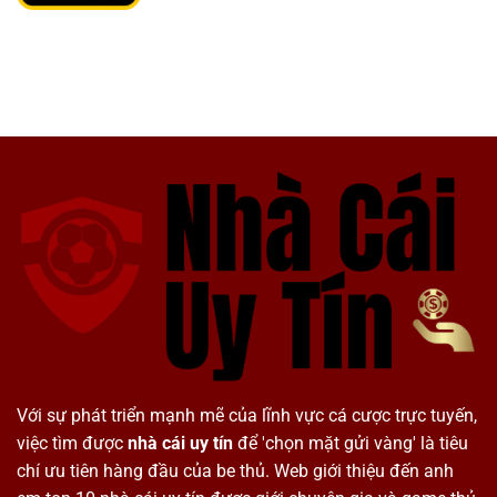
Với sự phát triển mạnh mẽ của lĩnh vực cá cược trực tuyến,
việc tìm được
nhà cái uy tín
để 'chọn mặt gửi vàng' là tiêu
chí ưu tiên hàng đầu của be thủ. Web giới thiệu đến anh