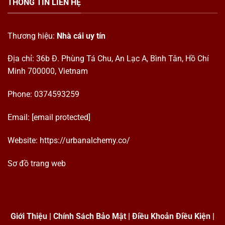
THÔNG TIN LIÊN HỆ
Thương hiệu:
Nhà cái uy tín
Địa chỉ: 36b Đ. Phùng Tá Chu, An Lạc A, Bình Tân, Hồ Chí
Minh 700000, Vietnam
Phone: 0374593259
Email:
[email protected]
Website:
https://urbanalchemy.co/
Sơ đồ trang web
Giới Thiệu
|
Chính Sách Bảo Mật
|
Điều Khoản Điều Kiện
|