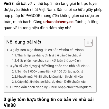
Vin88
nổi bật với vị thế top 3 nền tảng giải trí trực tuyến
được yêu thích nhất Việt Nam. Sân chơi sở hữu giấy phép
hợp pháp từ PAGCOR mang đến không gian cá cược an
toàn, minh bạch. Cùng
urbanalchemy.co
đánh giá tổng
quan về thương hiệu đình đám này nhé.
Nội dung bài viết
3 giây tóm lược thông tin cơ bản về nhà cái Vin88
Thành lập và khẳng định vị thế dẫn đầu châu Á
Giấy phép hợp pháp cam kết tuân thủ quy định
3 yếu tố xây dựng vị thế vững chắc cho nhà cái Vin88
Sở hữu 3.000+ game liên kết 100 đối tác quốc tế
Khuyến mãi Vin88 siêu khủng kích thích hội viên
Cập nhật tin tức, soi kèo, dự đoán lô đề chuẩn xác
Hướng dẫn cách đăng ký Vin88 nhập cuộc trải nghiệm
3 giây tóm lược thông tin cơ bản về nhà cái
Vin88