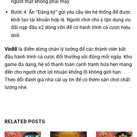
người thật không phải máy.
Bước 4: Ấn “Đăng ký” gửi yêu cầu lên hệ thống để được
khởi tạo tài khoản hợp lệ. Người chơi chú ý tận dụng ưu
đãi nạp đầu x2 dòng vốn để có hành trình cá cược hiệu
quả.
Vin88
là điểm dừng chân lý tưởng để các thành viên bắt
đầu hành trình cá cược đổi thưởng sôi động mỗi ngày. Kho
game đa dạng, hệ số thanh toán cạnh tranh hứa hẹn mang
đến cho người chơi lợi nhuận khổng lồ không giới hạn.
Theo dõi đánh giá nhà cái uy tín để có thêm sân chơi chất
lượng nhé.
RELATED POSTS