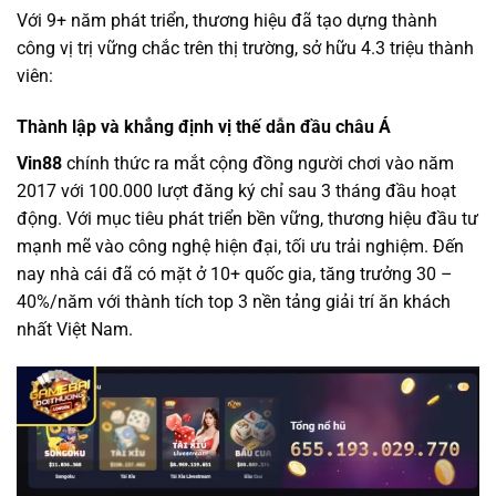
Với 9+ năm phát triển, thương hiệu đã tạo dựng thành
công vị trị vững chắc trên thị trường, sở hữu 4.3 triệu thành
viên:
Thành lập và khẳng định vị thế dẫn đầu châu Á
Vin88
chính thức ra mắt cộng đồng người chơi vào năm
2017 với 100.000 lượt đăng ký chỉ sau 3 tháng đầu hoạt
động. Với mục tiêu phát triển bền vững, thương hiệu đầu tư
mạnh mẽ vào công nghệ hiện đại, tối ưu trải nghiệm. Đến
nay nhà cái đã có mặt ở 10+ quốc gia, tăng trưởng 30 –
40%/năm với thành tích top 3 nền tảng giải trí ăn khách
nhất Việt Nam.