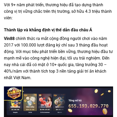
Với 9+ năm phát triển, thương hiệu đã tạo dựng thành
công vị trị vững chắc trên thị trường, sở hữu 4.3 triệu thành
viên:
Thành lập và khẳng định vị thế dẫn đầu châu Á
Vin88
chính thức ra mắt cộng đồng người chơi vào năm
2017 với 100.000 lượt đăng ký chỉ sau 3 tháng đầu hoạt
động. Với mục tiêu phát triển bền vững, thương hiệu đầu tư
mạnh mẽ vào công nghệ hiện đại, tối ưu trải nghiệm. Đến
nay nhà cái đã có mặt ở 10+ quốc gia, tăng trưởng 30 –
40%/năm với thành tích top 3 nền tảng giải trí ăn khách
nhất Việt Nam.