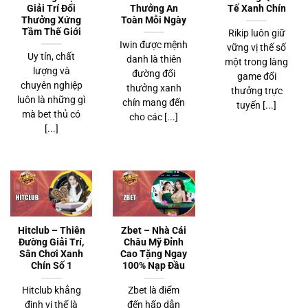
Giải Trí Đổi
Thưởng An
Tế Xanh Chín
Thưởng Xứng
Toàn Mỗi Ngày
Tầm Thế Giới
Rikip luôn giữ
Iwin được mệnh
vững vị thế số
Uy tín, chất
danh là thiên
một trong làng
lượng và
đường đổi
game đổi
chuyên nghiệp
thưởng xanh
thưởng trực
luôn là những gì
chín mang đến
tuyến [...]
mà bet thủ có
cho các [...]
[...]
Hitclub – Thiên
Zbet – Nhà Cái
Đường Giải Trí,
Châu Mỹ Đỉnh
Sân Chơi Xanh
Cao Tặng Ngay
Chín Số 1
100% Nạp Đầu
Hitclub khẳng
Zbet là điểm
định vị thế là
đến hấp dẫn