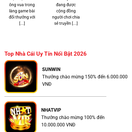
ông vua trong
đang được
làng game bài
cộng đồng
đổi thưởng với
người chơi chia
[...]
sẻ truyền [...]
Top Nhà Cái Uy Tín Nổi Bật 2026
SUNWIN
Thưởng chào mừng 150% đến 6.000.000
VNĐ
NHATVIP
Thưởng chào mừng 100% đến
10.000.000 VNĐ