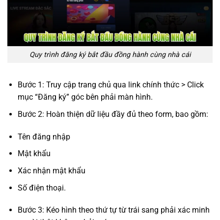
Quy trình đăng ký bắt đầu đồng hành cùng nhà cái
Bước 1: Truy cập trang chủ qua link chính thức > Click
mục “Đăng ký” góc bên phải màn hình.
Bước 2: Hoàn thiện dữ liệu đầy đủ theo form, bao gồm:
Tên đăng nhập
Mật khẩu
Xác nhận mật khẩu
Số điện thoại.
Bước 3: Kéo hình theo thứ tự từ trái sang phải xác minh