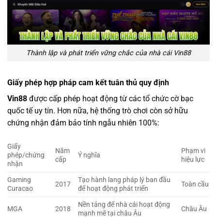
Thành lập và phát triển vững chắc của nhà cái Vin88
Giấy phép hợp pháp cam kết tuân thủ quy định
Vin88
được cấp phép hoạt động từ các tổ chức cờ bạc
quốc tế uy tín. Hơn nữa, hệ thống trò chơi còn sở hữu
chứng nhận đảm bảo tính ngẫu nhiên 100%:
Giấy
Năm
Phạm vi
phép/chứng
Ý nghĩa
cấp
hiệu lực
nhận
Gaming
Tạo hành lang pháp lý ban đầu
2017
Toàn cầu
Curacao
để hoạt động phát triển
Nền tảng để nhà cái hoạt động
MGA
2018
Châu Âu
mạnh mẽ tại châu Âu