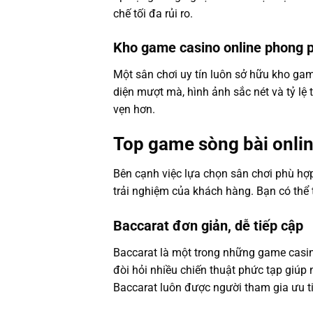
chế tối đa rủi ro.
Kho game casino online phong 
Một sân chơi uy tín luôn sở hữu kho ga
diện mượt mà, hình ảnh sắc nét và tỷ lệ
vẹn hơn.
Top game sòng bài onlin
Bên cạnh việc lựa chọn sân chơi phù hợ
trải nghiệm của khách hàng. Bạn có thể
Baccarat đơn giản, dễ tiếp cập
Baccarat là một trong những game casino
đòi hỏi nhiều chiến thuật phức tạp giúp 
Baccarat luôn được người tham gia ưu ti