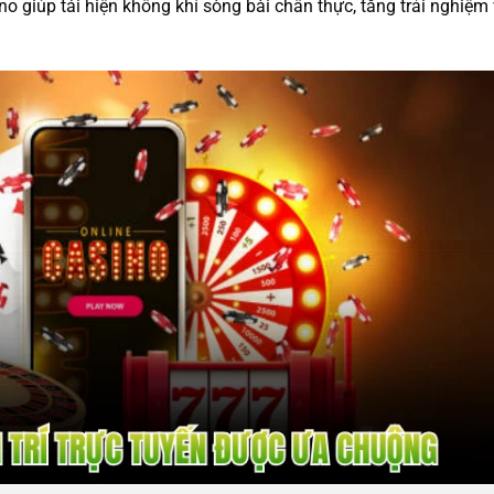
ino giúp tái hiện không khí sòng bài chân thực, tăng trải nghiệm