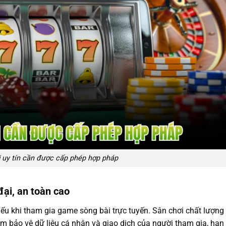
 uy tín cần được cấp phép hợp pháp
đại, an toàn cao
iếu khi tham gia game sòng bài trực tuyến. Sân chơi chất lượng
 bảo vệ dữ liệu cá nhân và giao dịch của người tham gia, hạn