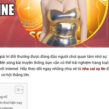
iải trí đổi thưởng được đông đảo người chơi quan tâm nhờ sự
 đến sòng bài truyền thống, bạn vẫn có thể trải nghiệm hàng loạt
t nối internet. Hãy theo dõi ngay những chia sẻ từ
nha cai uy tin
đ
 cơ hội thắng lớn.
ng nổ
i chơi hiện nay
n internet