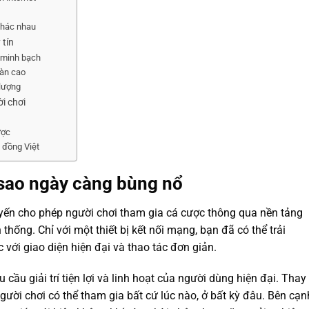
khác nhau
 tín
n minh bạch
oàn cao
 lượng
i chơi
ược
g đồng Việt
ì sao ngày càng bùng nổ
 tuyến cho phép người chơi tham gia cá cược thông qua nền tảng
thống. Chỉ với một thiết bị kết nối mạng, bạn đã có thể trải
ới giao diện hiện đại và thao tác đơn giản.
ầu giải trí tiện lợi và linh hoạt của người dùng hiện đại. Thay 
 người chơi có thể tham gia bất cứ lúc nào, ở bất kỳ đâu. Bên cạn