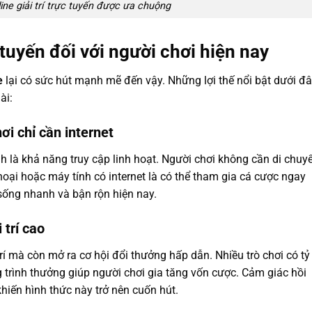
ine giải trí trực tuyến được ưa chuộng
tuyến đối với người chơi hiện nay
e
lại có sức hút mạnh mẽ đến vậy. Những lợi thế nổi bật dưới đ
ài:
nơi chỉ cần internet
h là khả năng truy cập linh hoạt. Người chơi không cần di chuy
hoại hoặc máy tính có internet là có thể tham gia cá cược ngay
 sống nhanh và bận rộn hiện nay.
 trí cao
rí mà còn mở ra cơ hội đổi thưởng hấp dẫn. Nhiều trò chơi có tỷ 
 trình thưởng giúp người chơi gia tăng vốn cược. Cảm giác hồi
khiến hình thức này trở nên cuốn hút.