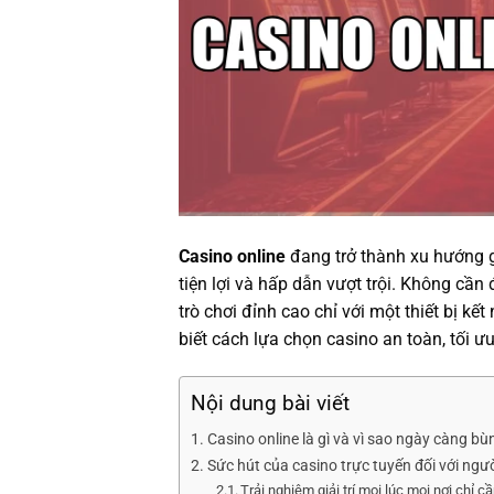
Casino online
đang trở thành xu hướng g
tiện lợi và hấp dẫn vượt trội. Không cần
trò chơi đỉnh cao chỉ với một thiết bị kế
biết cách lựa chọn casino an toàn, tối ưu
Nội dung bài viết
Casino online là gì và vì sao ngày càng bù
Sức hút của casino trực tuyến đối với ngườ
Trải nghiệm giải trí mọi lúc mọi nơi chỉ cầ