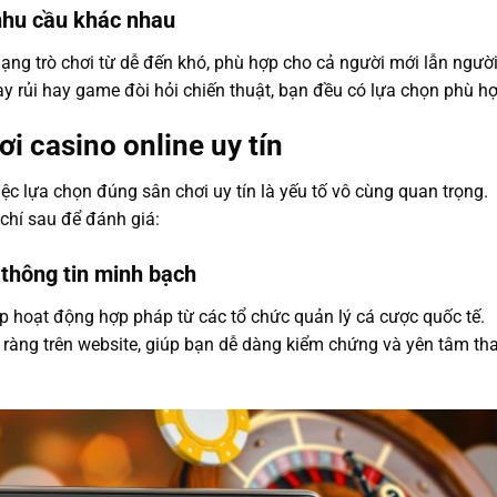
nhu cầu khác nhau
ạng trò chơi từ dễ đến khó, phù hợp cho cả người mới lẫn ngườ
 rủi hay game đòi hỏi chiến thuật, bạn đều có lựa chọn phù hợ
ơi casino online uy tín
iệc lựa chọn đúng sân chơi uy tín là yếu tố vô cùng quan trọng.
chí sau để đánh giá:
 thông tin minh bạch
ép hoạt động hợp pháp từ các tổ chức quản lý cá cược quốc tế.
 ràng trên website, giúp bạn dễ dàng kiểm chứng và yên tâm t