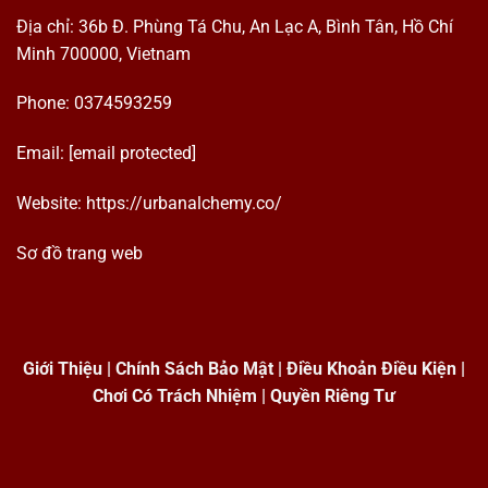
Địa chỉ: 36b Đ. Phùng Tá Chu, An Lạc A, Bình Tân, Hồ Chí
Minh 700000, Vietnam
Phone: 0374593259
Email:
[email protected]
Website:
https://urbanalchemy.co/
Sơ đồ trang web
Giới Thiệu
|
Chính Sách Bảo Mật
|
Điều Khoản Điều Kiện
|
Chơi Có Trách Nhiệm
|
Quyền Riêng Tư