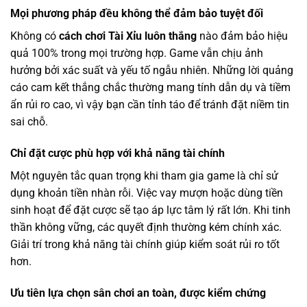
Mọi phương pháp đều không thể đảm bảo tuyệt đối
Không có
cách chơi Tài Xỉu luôn thắng
nào đảm bảo hiệu
quả 100% trong mọi trường hợp. Game vẫn chịu ảnh
hưởng bởi xác suất và yếu tố ngẫu nhiên. Những lời quảng
cáo cam kết thắng chắc thường mang tính dẫn dụ và tiềm
ẩn rủi ro cao, vì vậy bạn cần tỉnh táo để tránh đặt niềm tin
sai chỗ.
Chỉ đặt cược phù hợp với khả năng tài chính
Một nguyên tắc quan trọng khi tham gia game là chỉ sử
dụng khoản tiền nhàn rỗi. Việc vay mượn hoặc dùng tiền
sinh hoạt để đặt cược sẽ tạo áp lực tâm lý rất lớn. Khi tinh
thần không vững, các quyết định thường kém chính xác.
Giải trí trong khả năng tài chính giúp kiểm soát rủi ro tốt
hơn.
Ưu tiên lựa chọn sân chơi an toàn, được kiểm chứng