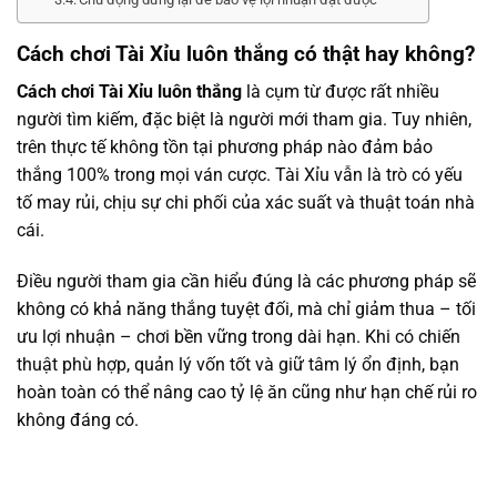
Cách chơi Tài Xỉu luôn thắng có thật hay không?
Cách chơi Tài Xỉu luôn thắng
là cụm từ được rất nhiều
người tìm kiếm, đặc biệt là người mới tham gia. Tuy nhiên,
trên thực tế không tồn tại phương pháp nào đảm bảo
thắng 100% trong mọi ván cược. Tài Xỉu vẫn là trò có yếu
tố may rủi, chịu sự chi phối của xác suất và thuật toán nhà
cái.
Điều người tham gia cần hiểu đúng là các phương pháp sẽ
không có khả năng thắng tuyệt đối, mà chỉ giảm thua – tối
ưu lợi nhuận – chơi bền vững trong dài hạn. Khi có chiến
thuật phù hợp, quản lý vốn tốt và giữ tâm lý ổn định, bạn
hoàn toàn có thể nâng cao tỷ lệ ăn cũng như hạn chế rủi ro
không đáng có.