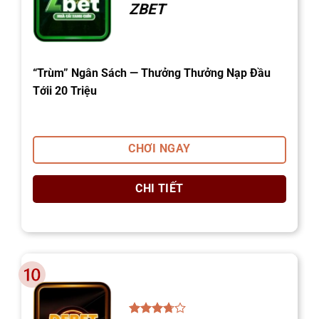
ZBET
“Trùm” Ngân Sách — Thưởng Thưởng Nạp Đầu
Tớii 20 Triệu
CHƠI NGAY
CHI TIẾT