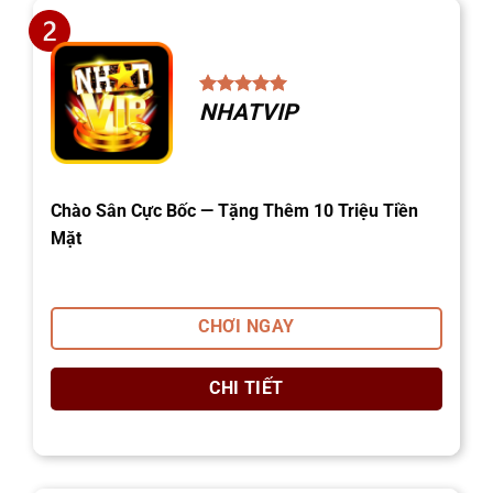
NHATVIP
Chào Sân Cực Bốc — Tặng Thêm 10 Triệu Tiền
Mặt
CHƠI NGAY
CHI TIẾT