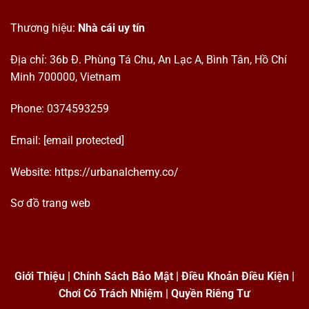
cái uy tín
là khả năng nhận diện sớm các nền
Thương hiệu:
Nhà cái uy tín
tảng thiếu minh bạch. Thông qua các bài đánh
giá và cảnh báo, người chơi có thể tránh được
Địa chỉ: 36b Đ. Phùng Tá Chu, An Lạc A, Bình Tân, Hồ Chí
những sân chơi có lịch sử phản hồi tiêu cực hoặc
Minh 700000, Vietnam
điều khoản không rõ ràng. Điều này giúp bạn
giảm thiểu rủi ro về trải nghiệm cũng như tài
Phone: 0374593259
chính.
Email:
[email protected]
Website:
https://urbanalchemy.co/
Sơ đồ trang web
Theo dõi để lựa chọn nhà cái uy tín, chất lượng cao
Giới Thiệu
|
Chính Sách Bảo Mật
|
Điều Khoản Điều Kiện
|
Chơi Có Trách Nhiệm
|
Quyền Riêng Tư