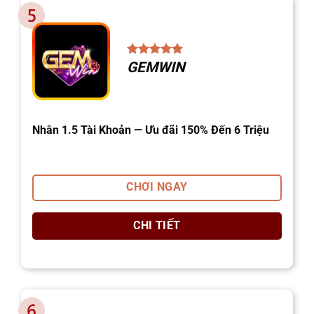
GEMWIN
Nhân 1.5 Tài Khoản — Ưu đãi 150% Đến 6 Triệu
CHƠI NGAY
CHI TIẾT