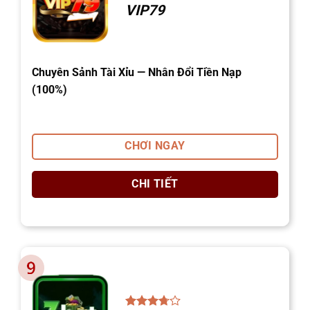
VIP79
Chuyên Sảnh Tài Xỉu — Nhân Đổi Tiền Nạp
(100%)
CHƠI NGAY
CHI TIẾT