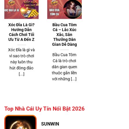
Xóc Đĩa Là Gì?
Bầu Cua Tôm
Hướng Dẫn
Cá – Lắc Xúc
Cách Chơi Tối
Xắc, Săn
Ưu Từ A Đến Z
Thưởng Dân
Gian Dễ Dàng
Xóc Đĩa là gì và
Bầu Cua Tôm
vì sao trò chơi
Cá là trò chơi
này luôn thu
dân gian quen
hút đông đảo
thuộc gắn liền
[...]
với những [...]
Top Nhà Cái Uy Tín Nổi Bật 2026
SUNWIN