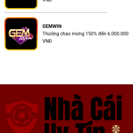
GEMWIN
Thưởng chào mừng 150% đến 6.000.000
VNĐ