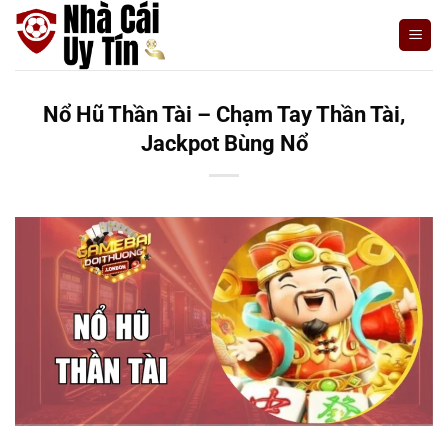
Bỏ
qua
nội
dung
Nổ Hũ Thần Tài – Chạm Tay Thần Tài,
Jackpot Bùng Nổ