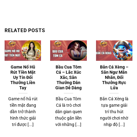
RELATED POSTS
Game Nổ Hũ
Bầu Cua Tôm
Bắn Cá Xèng –
Rút Tiền Mặt
Cá – Lắc Xúc
Săn Ngư Mãn
Uy Tín Đổi
Xắc, Săn
Nhãn, Đổi
Thưởng Liền
Thưởng Dân
Thưởng Rực
Tay
Gian Dễ Dàng
Lửa
Game nổ hũ rút
Bầu Cua Tôm
Bắn Cá Xèng là
tiền mặt đang
Cá là trò chơi
tựa game giải
dần trở thành
dân gian quen
trí thu hút
hình thức giải
thuộc gắn liền
người chơi nhờ
trí được [...]
với những [...]
nhịp độ [...]