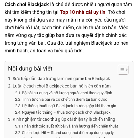
Cách chơi Blackjack
là chủ đề được nhiều người quan tâm
khi tìm kiếm thông tin tại
Top 10 nhà cái uy tín
. Trò chơi
này không chỉ dựa vào may mắn mà còn yêu cầu người
chơi hiểu rõ luật, cách tính điểm, chiến thuật cơ bản. Việc
nắm vững quy tắc giúp bạn đưa ra quyết định chính xác
trong từng ván bài. Qua đó, trải nghiệm Blackjack trở nên
minh bạch, an toàn và hiệu quả hơn.
Nội dung bài viết
Sức hấp dẫn đặc trưng làm nên game bài Blackjack
Luật lệ cách chơi Blackjack cơ bản hội viên cần nắm
Bộ bài sử dụng và số lượng người chơi theo quy định
Trình tự chia bài và cơ chế tính điểm tại bàn cược
Hệ thống thuật ngữ Blackjack thường gặp khi tham gia
Nguyên tắc thắng – thua trong cách chơi Blackjack
Kinh nghiệm từ cao thủ giúp cải thiện tỷ lệ chiến thắng
Phân tích xác suất rút bài và ảnh hưởng đến chiến thuật
Chiến lược Hit – Stand cùng thời điểm áp dụng hợp lý