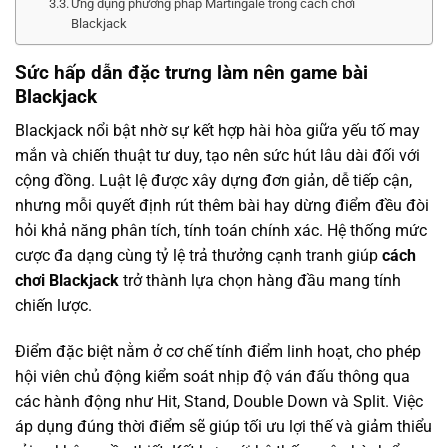
Ứng dụng phương pháp Martingale trong cách chơi
Blackjack
Sức hấp dẫn đặc trưng làm nên game bài
Blackjack
Blackjack nổi bật nhờ sự kết hợp hài hòa giữa yếu tố may
mắn và chiến thuật tư duy, tạo nên sức hút lâu dài đối với
cộng đồng. Luật lệ được xây dựng đơn giản, dễ tiếp cận,
nhưng mỗi quyết định rút thêm bài hay dừng điểm đều đòi
hỏi khả năng phân tích, tính toán chính xác. Hệ thống mức
cược đa dạng cùng tỷ lệ trả thưởng cạnh tranh giúp
cách
chơi Blackjack
trở thành lựa chọn hàng đầu mang tính
chiến lược.
Điểm đặc biệt nằm ở cơ chế tính điểm linh hoạt, cho phép
hội viên chủ động kiểm soát nhịp độ ván đấu thông qua
các hành động như Hit, Stand, Double Down và Split. Việc
áp dụng đúng thời điểm sẽ giúp tối ưu lợi thế và giảm thiểu