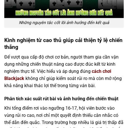
Những nguyên tắc cốt lõi ảnh hưởng đến kết quả
Kinh nghiệm từ cao thủ giúp cải thiện tỷ lệ chiến
thắng
Để vượt qua cấp độ chơi cơ bản, người tham gia cần vận
dụng những chiến thuật nâng cao được đúc kết từ kinh
nghiệm thực tế. Việc hiểu và áp dụng đúng
cách chơi
Blackjack
không chỉ giúp kiểm soát rủi ro mà còn mở rộng
khả năng khai thác lợi thế trong từng ván bài.
Phân tích xác suất rút bài và ảnh hưởng đến chiến thuật
Khi tổng điểm rơi vào ngưỡng 16-17, hội viên bước vào
vùng rủi ro cao, nơi chỉ một quyết định thiếu cân nhắc có
thể dẫn đến quắc. Trong trường hợp nhiều lá giá trị thấp đã