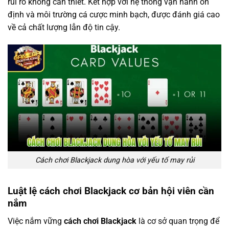
rủi ro không cần thiết. Kết hợp với hệ thống vận hành ổn
định và môi trường cá cược minh bạch, được đánh giá cao
về cả chất lượng lẫn độ tin cậy.
Cách chơi Blackjack dung hòa với yếu tố may rủi
Luật lệ cách chơi Blackjack cơ bản hội viên cần
nắm
Việc nắm vững
cách chơi Blackjack
là cơ sở quan trọng để