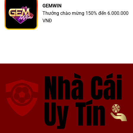
GEMWIN
Thưởng chào mừng 150% đến 6.000.000
VNĐ