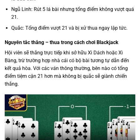
Ngũ Linh: Rút 5 lá bài nhưng tổng điểm không vượt quá
21.
Quắc: Tổng điểm vượt 21 và bị xử thua ngay lập tức.
Nguyên tắc thắng – thua trong cách chơi Blackjack
Hội viên sẽ thắng trực tiếp khi sở hữu Xì Dách hoặc Xì
Bàng, trừ trường hợp nhà cái có bộ bài tương tự dẫn đến
kết quả hòa. Với các ván thông thường, bên nào có tổng
điểm tiệm cận 21 hơn mà không bị quắc sẽ giành chiến
thắng.