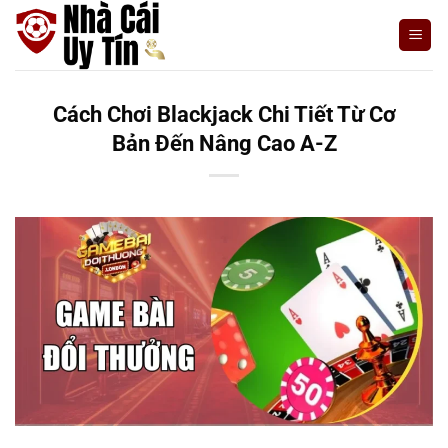
Bỏ
qua
nội
dung
Cách Chơi Blackjack Chi Tiết Từ Cơ
Bản Đến Nâng Cao A-Z