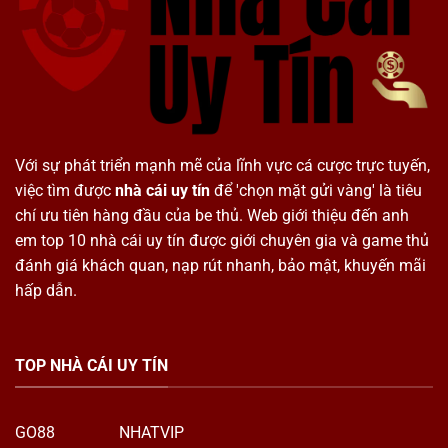
Với sự phát triển mạnh mẽ của lĩnh vực cá cược trực tuyến,
việc tìm được
nhà cái uy tín
để 'chọn mặt gửi vàng' là tiêu
chí ưu tiên hàng đầu của be thủ. Web giới thiệu đến anh
em top 10 nhà cái uy tín được giới chuyên gia và game thủ
đánh giá khách quan, nạp rút nhanh, bảo mật, khuyến mãi
hấp dẫn.
TOP NHÀ CÁI UY TÍN
GO88
NHATVIP