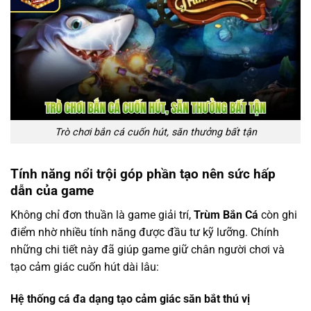
Trò chơi bắn cá cuốn hút, săn thưởng bất tận
Tính năng nổi trội góp phần tạo nên sức hấp
dẫn của game
Không chỉ đơn thuần là game giải trí,
Trùm Bắn Cá
còn ghi
điểm nhờ nhiều tính năng được đầu tư kỹ lưỡng. Chính
những chi tiết này đã giúp game giữ chân người chơi và
tạo cảm giác cuốn hút dài lâu:
Hệ thống cá đa dạng tạo cảm giác săn bắt thú vị