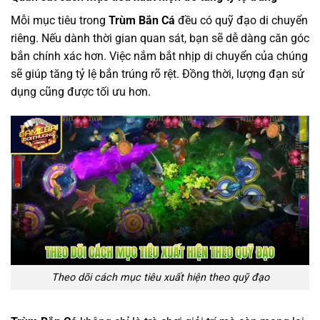
Mỗi mục tiêu trong
Trùm Bắn Cá
đều có quỹ đạo di chuyển
riêng. Nếu dành thời gian quan sát, bạn sẽ dễ dàng căn góc
bắn chính xác hơn. Việc nắm bắt nhịp di chuyển của chúng
sẽ giúp tăng tỷ lệ bắn trúng rõ rệt. Đồng thời, lượng đạn sử
dụng cũng được tối ưu hơn.
Theo dõi cách mục tiêu xuất hiện theo quỹ đạo