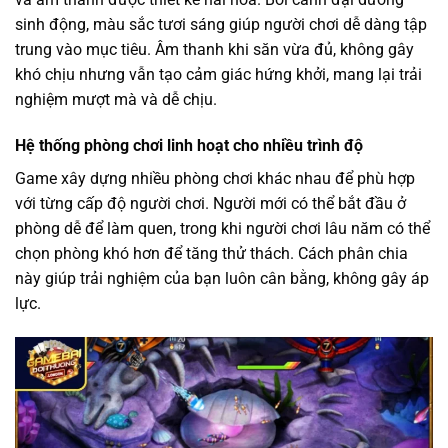
sinh động, màu sắc tươi sáng giúp người chơi dễ dàng tập
trung vào mục tiêu. Âm thanh khi săn vừa đủ, không gây
khó chịu nhưng vẫn tạo cảm giác hứng khởi, mang lại trải
nghiệm mượt mà và dễ chịu.
Hệ thống phòng chơi linh hoạt cho nhiều trình độ
Game xây dựng nhiều phòng chơi khác nhau để phù hợp
với từng cấp độ người chơi. Người mới có thể bắt đầu ở
phòng dễ để làm quen, trong khi người chơi lâu năm có thể
chọn phòng khó hơn để tăng thử thách. Cách phân chia
này giúp trải nghiệm của bạn luôn cân bằng, không gây áp
lực.