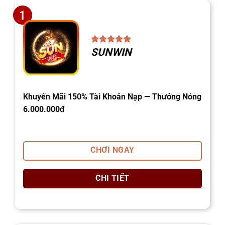
SUNWIN
Khuyến Mãi 150% Tài Khoản Nạp — Thưởng Nóng
6.000.000đ
CHƠI NGAY
CHI TIẾT