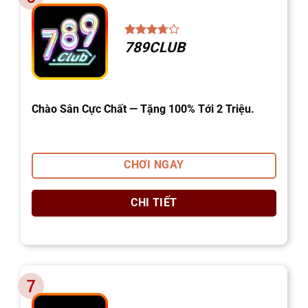
789CLUB
Chào Sân Cực Chất — Tặng 100% Tới 2 Triệu.
CHƠI NGAY
CHI TIẾT