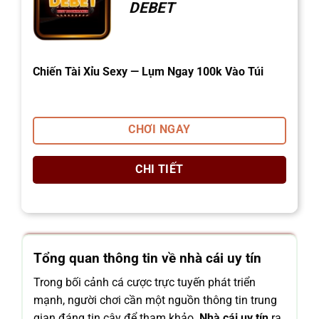
DEBET
Chiến Tài Xỉu Sexy — Lụm Ngay 100k Vào Túi
CHƠI NGAY
CHI TIẾT
Tổng quan thông tin về nhà cái uy tín
Trong bối cảnh cá cược trực tuyến phát triển
mạnh, người chơi cần một nguồn thông tin trung
gian đáng tin cậy để tham khảo.
Nhà cái uy tín
ra