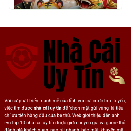
Tổng hợp dữ liệu về các nhà cái uy tín
Định hướng hoạt động
Ngay từ đầu,
top
nhà cái uy tín
xác định định
hướng hoạt động rõ ràng: tập trung vào cung cấp
thông tin và đánh giá độc lập. Website không can
thiệp vào quyết định của người chơi và không
đảm bảo bất kỳ lợi nhuận nào. Mọi nội dung đều
mang tính tham khảo, giúp người đọc có thêm
Với sự phát triển mạnh mẽ của lĩnh vực cá cược trực tuyến,
góc nhìn trước khi đưa ra lựa chọn cá nhân.
việc tìm được
nhà cái uy tín
để 'chọn mặt gửi vàng' là tiêu
chí ưu tiên hàng đầu của be thủ. Web giới thiệu đến anh
Nhà cái uy tín hoạt động dựa trên giá trị gì?
em top 10 nhà cái uy tín được giới chuyên gia và game thủ
Giá trị cốt lõi mà
nhà cái uy tín
theo đuổi là minh
đánh giá khách quan, nạp rút nhanh, bảo mật, khuyến mãi