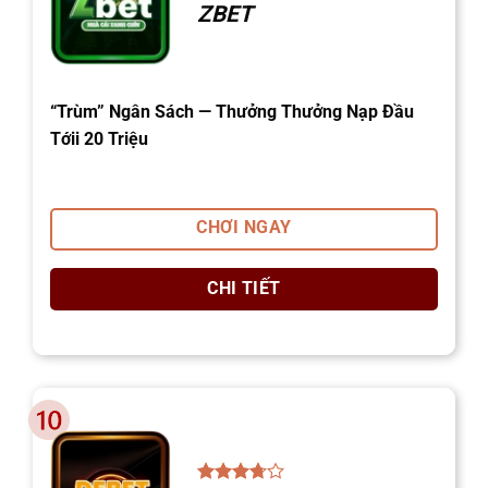
ZBET
“Trùm” Ngân Sách — Thưởng Thưởng Nạp Đầu
Tớii 20 Triệu
CHƠI NGAY
CHI TIẾT