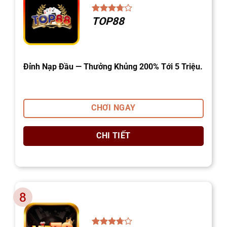
TOP88
Đỉnh Nạp Đầu — Thưởng Khủng 200% Tới 5 Triệu.
CHƠI NGAY
CHI TIẾT